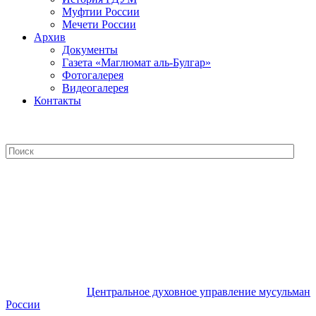
Муфтии России
Мечети России
Архив
Документы
Газета «Маглюмат аль-Булгар»
Фотогалерея
Видеогалерея
Контакты
Центральное духовное управление
мусульман России
Центральное духовное управление мусульман
России