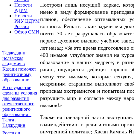
Построен лишь несущий каркас, кото
Новости
РДУМ
имею в виду формирование преподават
Новости
планов, обеспечение оптимальных у
РИУ ЦДУМ
вопросы. Решать такие задачи мы дол
России
Обзор СМИ
почти 70 лет разрушалась образовате
первое духовное высшее учебное заве
лет назад: «За это время подготовлено о
Таджуддин:
400 имамов углубляют знания на кур
исламская
образование в наших медресе; в разн
академия в
Казани поможет
равно, ощущается дефицит хорошо о
религиозному
смену тем имамам, которые сегодня
образованию
искренним старанием выполняют свой
В государстве
проискам экстремистов и попыткам по
сделаны условия
разрушить мир и согласие между наро
для развития
отечественного
имамов!»
религиозного
образования –
Также на пленарной части выступили:
Талгат
взаимодействию с религиозными орга
Таджуддин
внутренней политике; Хасан Камиль Й
Россия и