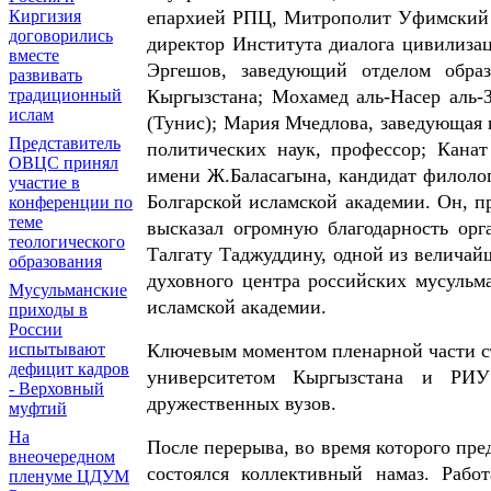
Киргизия
епархией РПЦ, Митрополит Уфимский 
договорились
директор Института диалога цивилиза
вместе
Эргешов, заведующий отделом образ
развивать
традиционный
Кыргызстана; Мохамед аль-Насер аль-
ислам
(Тунис); Мария Мчедлова, заведующая
Представитель
политических наук, профессор; Канат
ОВЦС принял
имени Ж.Баласагына, кандидат филолог
участие в
Болгарской исламской академии. Он, п
конференции по
теме
высказал огромную благодарность орг
теологического
Талгату Таджуддину, одной из величайш
образования
духовного центра российских мусульм
Мусульманские
исламской академии.
приходы в
России
испытывают
Ключевым моментом пленарной части с
дефицит кадров
университетом Кыргызстана и РИ
- Верховный
дружественных вузов.
муфтий
На
После перерыва, во время которого пр
внеочередном
состоялся коллективный намаз. Рабо
пленуме ЦДУМ