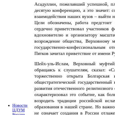
Асадуллин, пожелавший успешной, п
десятую конференцию, а это значит: с
взаимодействия наших вузов – выйти н
Цели обозначены, работа предстои
сердечно приветствовал участников 
вдохновителю и организатору масшта
возрождение общества, Верховному 
государственно-конфессиональным о
Пятков зачитал приветствие от имени Р
Шейх-уль-Ислам, Верховный муфти
обращаясь к слушателям, сказал: «
торжественно открыта Болгарская
общестратегический государственный 
развития отечественного религиозног
охарактеризовал это событие, как бол
возродить традиции российской исла
Новости
образования в нашей стране. Но важно
ЦДУМ
не означает создания в России отлаж
России