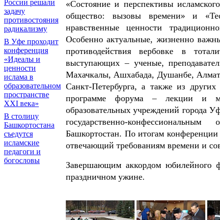
России решали
«Состояние и перспективы исламского
задачу
общество: вызовы времени» и «Тео
противостояния
нравственные ценности традиционно
радикализму
Особенно актуальные, жизненно важн
В Уфе проходит
конференция
противодействия вербовке в тотал
«Идеалы и
выступающих – ученые, преподавател
ценности
Махачкалы, Ашхабада, Душанбе, Алмат
ислама в
образовательном
Санкт-Петербурга, а также из других
пространстве
программе форума – лекции и ма
XXI века»
образовательных учреждений города Уф
В столицу
государственно-конфессиональны
Башкортостана
Башкортостан. По итогам конференции
съедутся
исламские
отвечающий требованиям времени и со
педагоги и
богословы
Завершающим аккордом юбилейного фо
праздничном ужине.