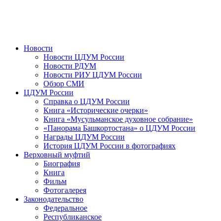
Новости
Новости ЦДУМ России
Новости РДУМ
Новости РИУ ЦДУМ России
Обзор СМИ
ЦДУМ России
Справка о ЦДУМ России
Книга «Исторические очерки»
Книга «Мусульманское духовное собрание»
«Панорама Башкортостана» о ЦДУМ России
Награды ЦДУМ России
История ЦДУМ России в фотографиях
Верховный муфтий
Биография
Книга
Фильм
Фотогалерея
Законодательство
Федеральное
Республиканское