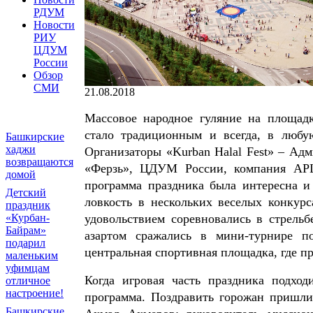
РДУМ
Новости
РИУ
ЦДУМ
России
Обзор
СМИ
21.08.2018
Массовое народное гуляние на площадк
стало традиционным и всегда, в любую
Башкирские
хаджи
Организаторы «Kurban Halal Fest» – Ад
возвращаются
«Ферзь», ЦДУМ России, компания APL
домой
программа праздника была интересна и
Детский
ловкость в нескольких веселых конкур
праздник
удовольствием соревновались в стрель
«Курбан-
Байрам»
азартом сражались в мини-турнире п
подарил
центральная спортивная площадка, где п
маленьким
уфимцам
Когда игровая часть праздника подход
отличное
настроение!
программа. Поздравить горожан пришли
Башкирские