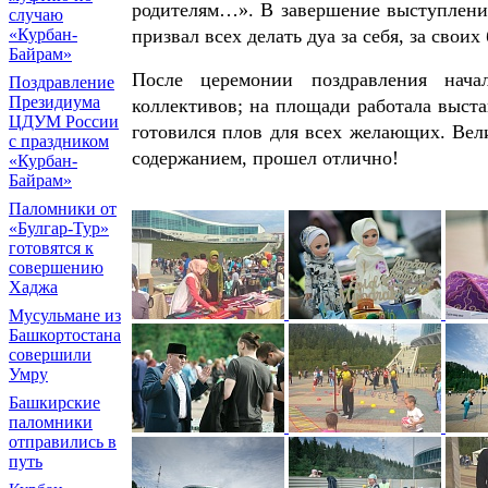
родителям…». В завершение выступлени
случаю
призвал всех делать дуа за себя, за своих
«Курбан-
Байрам»
После церемонии поздравления нача
Поздравление
Президиума
коллективов; на площади работала выста
ЦДУМ России
готовился плов для всех желающих. Ве
с праздником
содержанием, прошел отлично!
«Курбан-
Байрам»
Паломники от
«Булгар-Тур»
готовятся к
совершению
Хаджа
Мусульмане из
Башкортостана
совершили
Умру
Башкирские
паломники
отправились в
путь