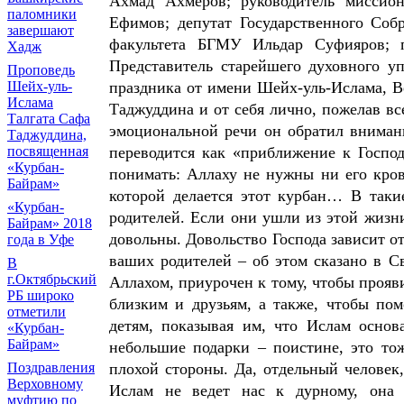
Ахмад Ахмеров; руководитель миссио
паломники
Ефимов; депутат Государственного Соб
завершают
факультета БГМУ Ильдар Суфияров; п
Хадж
Представитель старейшего духовного у
Проповедь
праздника от имени Шейх-уль-Ислама, 
Шейх-уль-
Ислама
Таджуддина и от себя лично, пожелав вс
Талгата Сафа
эмоциональной речи он обратил вниман
Таджуддина,
переводится как «приближение к Госпо
посвященная
«Курбан-
понимать: Аллаху не нужны ни его кров
Байрам»
которой делается этот курбан… В таки
«Курбан-
родителей. Если они ушли из этой жизни
Байрам» 2018
довольны. Довольство Господа зависит от
года в Уфе
ваших родителей – об этом сказано в 
В
г.Октябрьский
Аллахом, приурочен к тому, чтобы прояв
РБ широко
близким и друзьям, а также, чтобы по
отметили
детям, показывая им, что Ислам основ
«Курбан-
Байрам»
небольшие подарки – поистине, это то
плохой стороны. Да, отдельный человек
Поздравления
Верховному
Ислам не ведет нас к дурному, она о
муфтию по