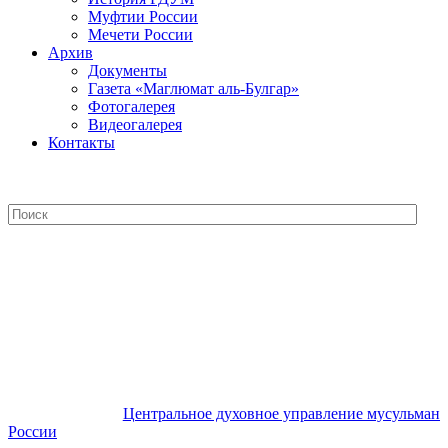
Муфтии России
Мечети России
Архив
Документы
Газета «Маглюмат аль-Булгар»
Фотогалерея
Видеогалерея
Контакты
Центральное духовное управление
мусульман России
Центральное духовное управление мусульман
России