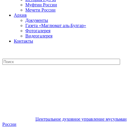
Муфтии России
Мечети России
Архив
Документы
Газета «Маглюмат аль-Булгар»
Фотогалерея
Видеогалерея
Контакты
Центральное духовное управление
мусульман России
Центральное духовное управление мусульман
России