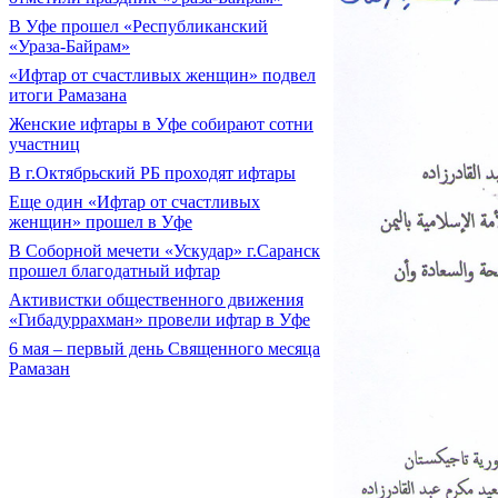
В Уфе прошел «Республиканский
«Ураза-Байрам»
«Ифтар от счастливых женщин» подвел
итоги Рамазана
Женские ифтары в Уфе собирают сотни
участниц
В г.Октябрьский РБ проходят ифтары
Еще один «Ифтар от счастливых
женщин» прошел в Уфе
В Соборной мечети «Ускудар» г.Саранск
прошел благодатный ифтар
Активистки общественного движения
«Гибадуррахман» провели ифтар в Уфе
6 мая – первый день Священного месяца
Рамазан