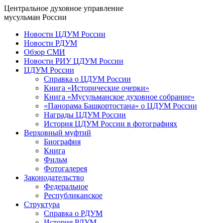
Центральное духовное управление
мусульман России
Новости ЦДУМ России
Новости РДУМ
Обзор СМИ
Новости РИУ ЦДУМ России
ЦДУМ России
Справка о ЦДУМ России
Книга «Исторические очерки»
Книга «Мусульманское духовное собрание»
«Панорама Башкортостана» о ЦДУМ России
Награды ЦДУМ России
История ЦДУМ России в фотографиях
Верховный муфтий
Биография
Книга
Фильм
Фотогалерея
Законодательство
Федеральное
Республиканское
Структура
Справка о РДУМ
История РДУМ