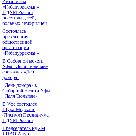
Активисты
«Гибадуррахман»
ЦДУМ России
посетили детей,
больных гемофилией
Состоялась
презентация
общественной
организации
«Гибадуррахман»
В Соборной мечети
Уфы «Ляля-Тюльпан»
состоялся «День
донора»
«День донора» в
Соборной мечети Уфы
«Ляля-Тюльпан»
В Уфе состоялся
Шура-Меджлис
(Пленум) Президиума
ЦДУМ России
Председатель РДУМ
ЯНАО Анур