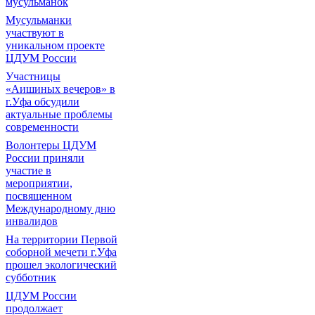
мусульманок
Мусульманки
участвуют в
уникальном проекте
ЦДУМ России
Участницы
«Аишиных вечеров» в
г.Уфа обсудили
актуальные проблемы
современности
Волонтеры ЦДУМ
России приняли
участие в
мероприятии,
посвященном
Международному дню
инвалидов
На территории Первой
соборной мечети г.Уфа
прошел экологический
субботник
ЦДУМ России
продолжает