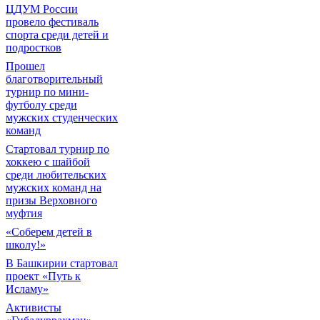
ЦДУМ России
провело фестиваль
спорта среди детей и
подростков
Прошел
благотворительный
турнир по мини-
футболу среди
мужских студенческих
команд
Cтартовал турнир по
хоккею с шайбой
среди любительских
мужских команд на
призы Верховного
муфтия
«Соберем детей в
школу!»
В Башкирии стартовал
проект «Путь к
Исламу»
Активисты