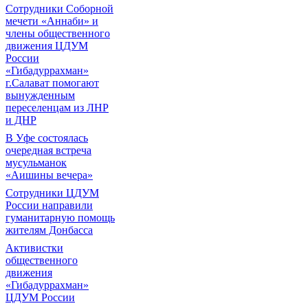
Сотрудники Соборной
мечети «Аннаби» и
члены общественного
движения ЦДУМ
России
«Гибадуррахман»
г.Салават помогают
вынужденным
переселенцам из ЛНР
и ДНР
В Уфе состоялась
очередная встреча
мусульманок
«Аишины вечера»
Сотрудники ЦДУМ
России направили
гуманитарную помощь
жителям Донбасса
Активистки
общественного
движения
«Гибадуррахман»
ЦДУМ России