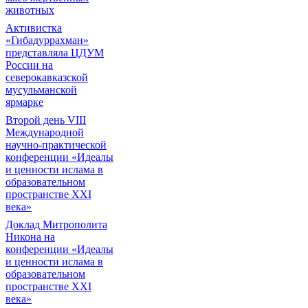
животных
Активистка
«Гибадуррахман»
представляла ЦДУМ
России на
северокавказской
мусульманской
ярмарке
Второй день VIII
Международной
научно-практической
конференции «Идеалы
и ценности ислама в
образовательном
пространстве XXI
века»
Доклад Митрополита
Никона на
конференции «Идеалы
и ценности ислама в
образовательном
пространстве XXI
века»