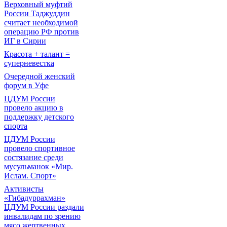
Верховный муфтий
России Таджуддин
считает необходимой
операцию РФ против
ИГ в Сирии
Красота + талант =
суперневестка
Очередной женский
форум в Уфе
ЦДУМ России
провело акцию в
поддержку детского
спорта
ЦДУМ России
провело спортивное
состязание среди
мусульманок «Мир.
Ислам. Спорт»
Активисты
«Гибадуррахман»
ЦДУМ России раздали
инвалидам по зрению
мясо жертвенных