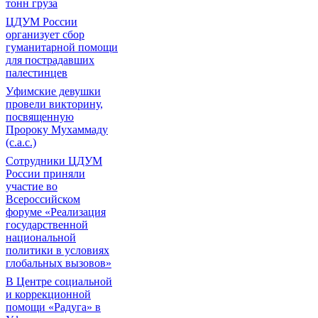
тонн груза
ЦДУМ России
организует сбор
гуманитарной помощи
для пострадавших
палестинцев
Уфимские девушки
провели викторину,
посвященную
Пророку Мухаммаду
(с.а.с.)
Сотрудники ЦДУМ
России приняли
участие во
Всероссийском
форуме «Реализация
государственной
национальной
политики в условиях
глобальных вызовов»
В Центре социальной
и коррекционной
помощи «Радуга» в