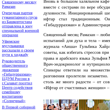
Вновь в большом халяльном кафе 
Священному месяцу
Рамазан
вместе с сестрами по вере обсуд
духовности. Инициированный шес
Очередная партия
гуманитарного груза
ифтар стал традиционным. О
из Башкортостана
«Гибадуррахман» и Администраци
отправлена в зону
специальной военной
Священный месяц Рамазан – люби
операции
испытаний для духа и тела – име
Уфимские
мусульманки
журнала «Аиша» Гульбика Хайрл
рассказали о своем
советы, как избегать стрессов пр
пути к хиджабу
права и арабского языка Зульфия
Руководитель
Врач-эндокринолог и нутрициоло
общественного
Спикеры ответили на множество
движения
«Гибадуррахман»
разговения пролетели незаметно
ЦДУМ России в
столь же много радости – от со
г.Салават посетил
«Ифтар от счастливых женщин» – 
Центр содействия
семейному
воспитанию
«Солнечный»
В Первой соборной