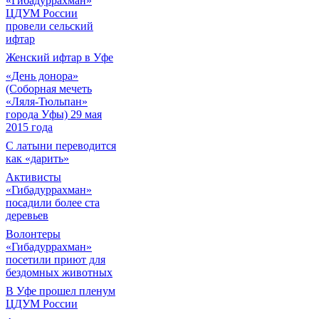
«Гибадуррахман»
ЦДУМ России
провели сельский
ифтар
Женский ифтар в Уфе
«День донора»
(Соборная мечеть
«Ляля-Тюльпан»
города Уфы) 29 мая
2015 года
С латыни переводится
как «дарить»
Активисты
«Гибадуррахман»
посадили более ста
деревьев
Волонтеры
«Гибадуррахман»
посетили приют для
бездомных животных
В Уфе прошел пленум
ЦДУМ России