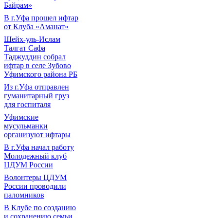
Байрам»
В г.Уфа прошел ифтар
от Клуба «Аманат»
Шейх-уль-Ислам
Талгат Сафа
Таджуддин собрал
ифтар в селе Зубово
Уфимского района РБ
Из г.Уфа отправлен
гуманитарный груз
для госпиталя
Уфимские
мусульманки
организуют ифтары
В г.Уфа начал работу
Молодежный клуб
ЦДУМ России
Волонтеры ЦДУМ
России проводили
паломников
В Клубе по созданию
и сохранению семьи