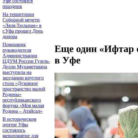
Уфе состоялся
праздник
На территории
Соборной мечети
«Ляля-Тюльпан» в
г.Уфа прошел День
донора
Помощник
Еще один «Ифтар 
руководителя
Администрации
в Уфе
ЦДУМ России Гузель-
Делли Мухаметшина
выступила на
заседании круглого
стола «Духовное
пространство малой
Родины»
республиканского
форума «Моя малая
Родина – Атайсал»
В историческом
центре Уфы
состоялось
мероприятие для