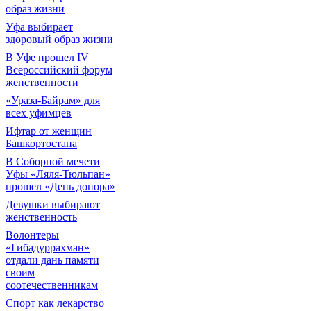
образ жизни
Уфа выбирает
здоровый образ жизни
В Уфе прошел IV
Всероссийский форум
женственности
«Ураза-Байрам» для
всех уфимцев
Ифтар от женщин
Башкортостана
В Соборной мечети
Уфы «Ляля-Тюльпан»
прошел «День донора»
Девушки выбирают
женственность
Волонтеры
«Гибадуррахман»
отдали дань памяти
своим
соотечественникам
Спорт как лекарство