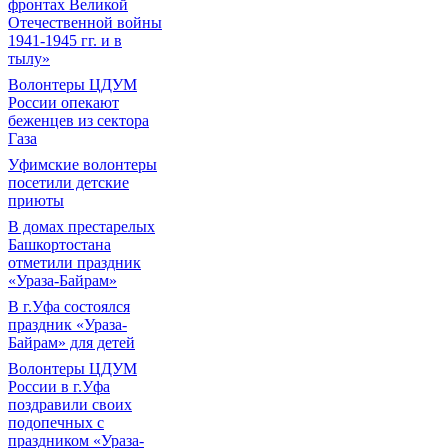
фронтах Великой
Отечественной войны
1941-1945 гг. и в
тылу»
Волонтеры ЦДУМ
России опекают
беженцев из сектора
Газа
Уфимские волонтеры
посетили детские
приюты
В домах престарелых
Башкортостана
отметили праздник
«Ураза-Байрам»
В г.Уфа состоялся
праздник «Ураза-
Байрам» для детей
Волонтеры ЦДУМ
России в г.Уфа
поздравили своих
подопечных с
праздником «Ураза-