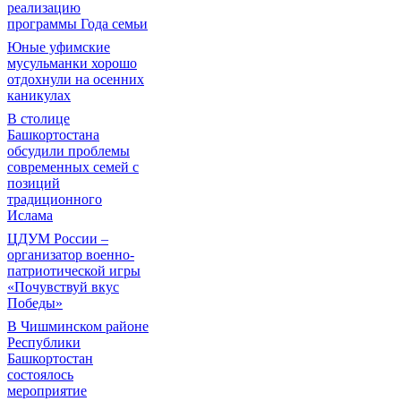
реализацию
программы Года семьи
Юные уфимские
мусульманки хорошо
отдохнули на осенних
каникулах
В столице
Башкортостана
обсудили проблемы
современных семей с
позиций
традиционного
Ислама
ЦДУМ России –
организатор военно-
патриотической игры
«Почувствуй вкус
Победы»
В Чишминском районе
Республики
Башкортостан
состоялось
мероприятие