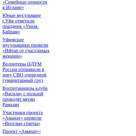
«Семейные ценности
в Исламе»
Юные мусульмане
г.Уфа отметили
праздник «Ураза-
Байрам»
Уфимские
мусульманки провели
«Ифтар от счастливых
женщин»
Волонтеры ЦДУМ
России отправили в
зону СВО очередной
гуманитарный груз
Воспитанницы клуба
«Василя» с пользой
проводят месяц
Рамазан
Участники проекта
«Аманат» провели
«Веселые старты»
Проект «Аманат»: