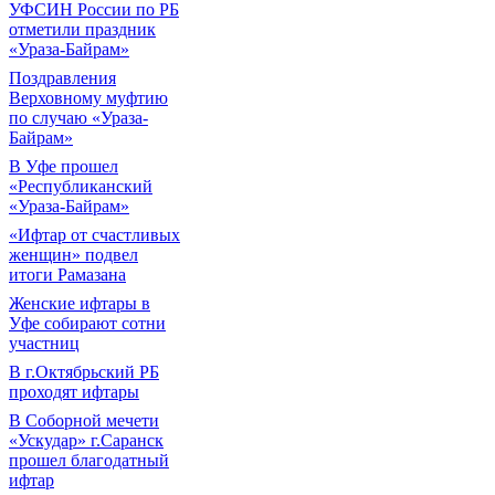
УФСИН России по РБ
отметили праздник
«Ураза-Байрам»
Поздравления
Верховному муфтию
по случаю «Ураза-
Байрам»
В Уфе прошел
«Республиканский
«Ураза-Байрам»
«Ифтар от счастливых
женщин» подвел
итоги Рамазана
Женские ифтары в
Уфе собирают сотни
участниц
В г.Октябрьский РБ
проходят ифтары
В Соборной мечети
«Ускудар» г.Саранск
прошел благодатный
ифтар