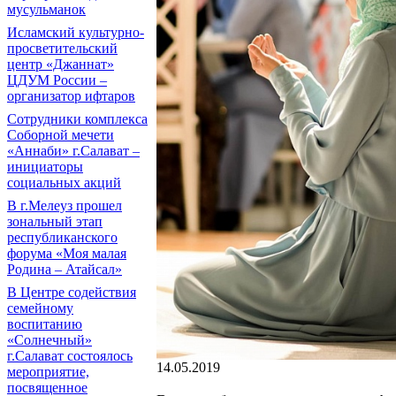
мусульманок
Исламский культурно-
просветительский
центр «Джаннат»
ЦДУМ России –
организатор ифтаров
Сотрудники комплекса
Соборной мечети
«Аннаби» г.Салават –
инициаторы
социальных акций
В г.Мелеуз прошел
зональный этап
республиканского
форума «Моя малая
Родина – Атайсал»
В Центре содействия
семейному
воспитанию
«Солнечный»
г.Салават состоялось
14.05.2019
мероприятие,
посвященное