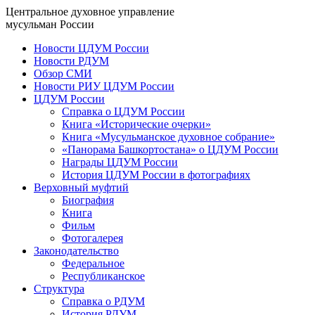
Центральное духовное управление
мусульман России
Новости ЦДУМ России
Новости РДУМ
Обзор СМИ
Новости РИУ ЦДУМ России
ЦДУМ России
Справка о ЦДУМ России
Книга «Исторические очерки»
Книга «Мусульманское духовное собрание»
«Панорама Башкортостана» о ЦДУМ России
Награды ЦДУМ России
История ЦДУМ России в фотографиях
Верховный муфтий
Биография
Книга
Фильм
Фотогалерея
Законодательство
Федеральное
Республиканское
Структура
Справка о РДУМ
История РДУМ