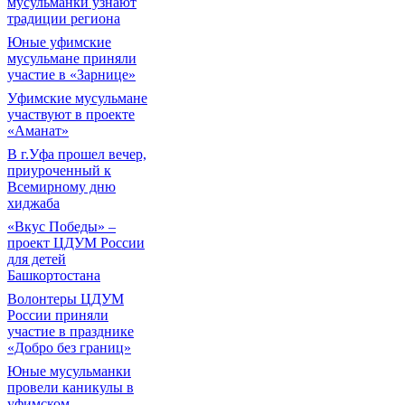
мусульманки узнают
традиции региона
Юные уфимские
мусульмане приняли
участие в «Зарнице»
Уфимские мусульмане
участвуют в проекте
«Аманат»
В г.Уфа прошел вечер,
приуроченный к
Всемирному дню
хиджаба
«Вкус Победы» –
проект ЦДУМ России
для детей
Башкортостана
Волонтеры ЦДУМ
России приняли
участие в празднике
«Добро без границ»
Юные мусульманки
провели каникулы в
уфимском