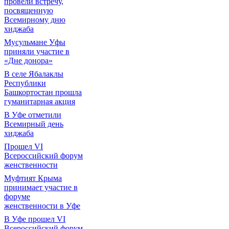
провели встречу,
посвященную
Всемирному дню
хиджаба
Мусульмане Уфы
приняли участие в
«Дне донора»
В селе Ябалаклы
Республики
Башкортостан прошла
гуманитарная акция
В Уфе отметили
Всемирный день
хиджаба
Прошел VI
Всероссийский форум
женственности
Муфтият Крыма
принимает участие в
форуме
женственности в Уфе
В Уфе прошел VI
Всероссийский форум