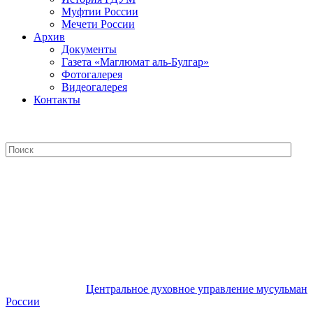
Муфтии России
Мечети России
Архив
Документы
Газета «Маглюмат аль-Булгар»
Фотогалерея
Видеогалерея
Контакты
Центральное духовное управление
мусульман России
Центральное духовное управление мусульман
России