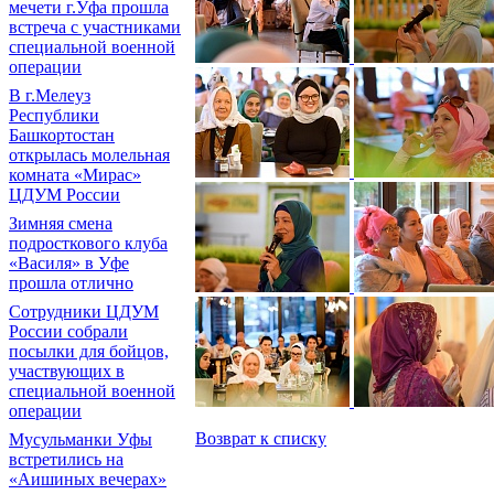
мечети г.Уфа прошла
встреча с участниками
специальной военной
операции
В г.Мелеуз
Республики
Башкортостан
открылась молельная
комната «Мирас»
ЦДУМ России
Зимняя смена
подросткового клуба
«Василя» в Уфе
прошла отлично
Сотрудники ЦДУМ
России собрали
посылки для бойцов,
участвующих в
специальной военной
операции
Возврат к списку
Мусульманки Уфы
встретились на
«Аишиных вечерах»