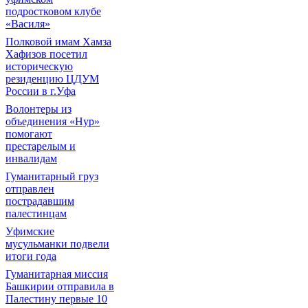
подростковом клубе
«Василя»
Полковой имам Хамза
Хафизов посетил
историческую
резиденцию ЦДУМ
России в г.Уфа
Волонтеры из
объединения «Нур»
помогают
престарелым и
инвалидам
Гуманитарный груз
отправлен
пострадавшим
палестинцам
Уфимские
мусульманки подвели
итоги года
Гуманитарная миссия
Башкирии отправила в
Палестину первые 10