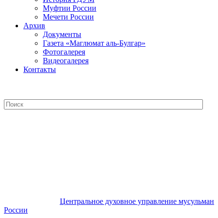
Муфтии России
Мечети России
Архив
Документы
Газета «Маглюмат аль-Булгар»
Фотогалерея
Видеогалерея
Контакты
Центральное духовное управление
мусульман России
Центральное духовное управление мусульман
России