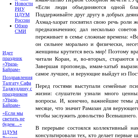
Новости
«Если люди объединяются одной бла
РИУ
Поддерживайте друг другу в добрых деяни
ЦДУМ
России
Ахмад-хазрат посвятил свою речь роли 
Обзор
предназначению; дал несколько совето
СМИ
переживает в семье сложные времена: «В
он сильнее морально и физически, несе
женщины крутится весь мир! Поэтому вра
Идет
праздник
читали Коран, и, во-вторых, стараются 
«Ураза-
Завершая проповедь, имам-хатыб вырази
Байрам»
самое лучшее, и верующие выйдут из Пос
Поздравления
Талгату Сафа
Перед гостями выступали семейные псих
Таджуддину с
жизни: слушатели узнали много ценны
праздником
«Ураза-
вопросы. И, конечно, важнейшие темы 
Байрам»
месяце, что значит Рамазан для верующег
«Если мы
чтобы заслужить довольство Всевышнего.
светить не
будем…»
В перерыве состоялся коллективный на
ЦДУМ
консультировали тех, кто делает первые ш
России