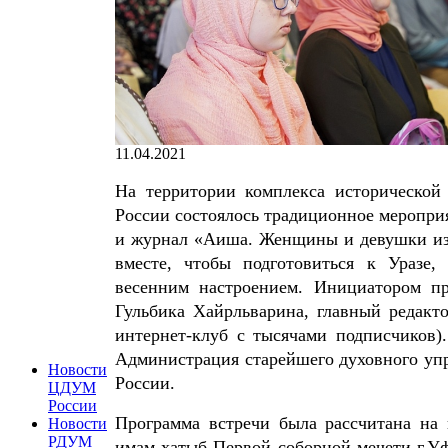
11.04.2021
На территории комплекса исторической
России состоялось традиционное меропр
и журнал «Аиша. Женщины и девушки из с
вместе, чтобы подготовиться к Уразе,
весенним настроением. Инициатором пр
Гульбика Хайрльварина, главный редакт
интернет-клуб с тысячами подписчиков)
Администрация старейшего духовного уп
Новости
России.
ЦДУМ
России
Программа встречи была рассчитана на 
Новости
РДУМ
имам-хатыб Первой соборной мечети г.Уф