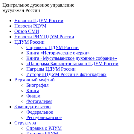
Центральное духовное управление
мусульман России
Новости ЦДУМ России
Новости РДУМ
Обзор СМИ
Новости РИУ ЦДУМ России
ЦДУМ России
Справка о ЦДУМ России
Книга «Исторические очерки»
Книга «Мусульманское духовное собрание»
«Панорама Башкортостана» о ЦДУМ России
Награды ЦДУМ России
История ЦДУМ России в фотографиях
Верховный муфтий
Биография
Книга
Фильм
Фотогалерея
Законодательство
Федеральное
Республиканское
Структура
Справка о РДУМ
История РДУМ