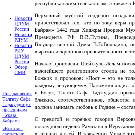
республиканским телеканалам, а также в 
Верховный муфтий сердечно поздрав
Новости
приветствовал тех, кто по зову веры пр
ЦДУМ
России
Байрам» 1442 года Хиджры Пророка Мухам
Новости
Президента РФ В.В.Путина, Председ
РДУМ
Государственной Думы В.В.Володина, пе
Новости
РИУ
выразив искреннюю признательность всем
ЦДУМ
России
Начало проповеди Шейх-уль-Ислам посвя
Обзор
важнейшего религиозного столпа не то
СМИ
Божьих и пророков: «Пост – это не тол
каждому верующему». Напомнив хадис: «К
и Богу», Талгат Сафа Таджуддин призв
Поздравления
Талгату Сафа
близких, соотечественников, общества 
Таджуддину с
должна занимать любовь к Родине – соста
праздником
«Ураза-
С тревогой и горечью говорил Верхо
Байрам»
последнюю неделю Рамазана в Иерусалиме 
«Если мы
в сердцах людей. В заявлении Межрелиги
светить не