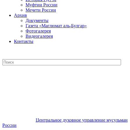
Муфтии России
Мечети России
Архив
Документы
Газета «Маглюмат аль-Булгар»
Фотогалерея
Видеогалерея
Контакты
Центральное духовное управление
мусульман России
Центральное духовное управление мусульман
России