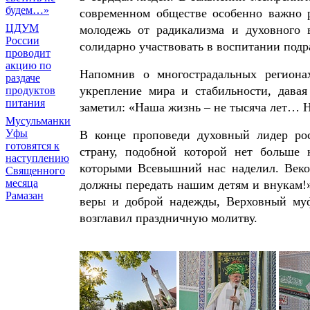
будем…»
современном обществе особенно важно р
ЦДУМ
молодежь от радикализма и духовного 
России
солидарно участвовать в воспитании под
проводит
акцию по
Напомнив о многострадальных региона
раздаче
укрепление мира и стабильности, дава
продуктов
питания
заметил: «Наша жизнь – не тысяча лет… Н
Мусульманки
Уфы
В конце проповеди духовный лидер рос
готовятся к
страну, подобной которой нет больше 
наступлению
которыми Всевышний нас наделил. Веко
Священного
месяца
должны передать нашим детям и внукам!»
Рамазан
веры и доброй надежды, Верховный муф
возглавил праздничную молитву.