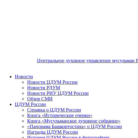
Центральное духовное управление мусульман 
Новости
Новости ЦДУМ России
Новости РДУМ
Новости РИУ ЦДУМ России
Обзор СМИ
ЦДУМ России
Справка о ЦДУМ России
Книга «Исторические очерки»
Книга «Мусульманское духовное собрание»
«Панорама Башкортостана» о ЦДУМ России
Награды ЦДУМ России
История ЦДУМ России в фотографиях