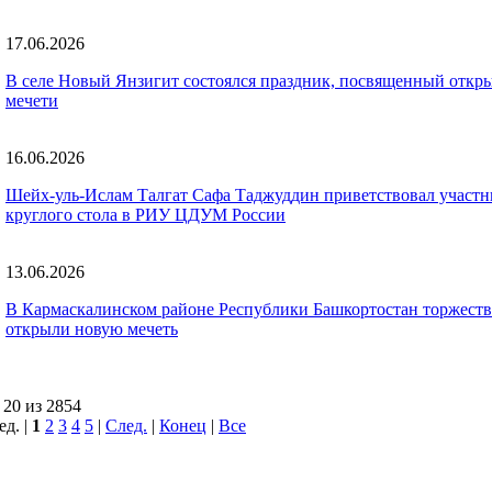
17.06.2026
В селе Новый Янзигит состоялся праздник, посвященный откр
мечети
16.06.2026
Шейх-уль-Ислам Талгат Сафа Таджуддин приветствовал участн
круглого стола в РИУ ЦДУМ России
13.06.2026
В Кармаскалинском районе Республики Башкортостан торжест
открыли новую мечеть
 20 из 2854
ед. |
1
2
3
4
5
|
След.
|
Конец
|
Все