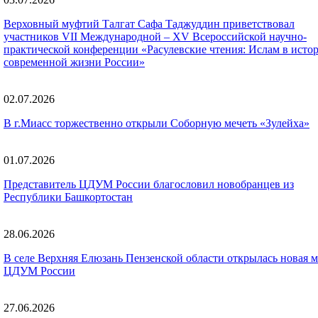
Верховный муфтий Талгат Сафа Таджуддин приветствовал
участников VII Международной – XV Всероссийской научно-
практической конференции «Расулевские чтения: Ислам в исто
современной жизни России»
02.07.2026
В г.Миасс торжественно открыли Соборную мечеть «Зулейха»
01.07.2026
Представитель ЦДУМ России благословил новобранцев из
Республики Башкортостан
28.06.2026
В селе Верхняя Елюзань Пензенской области открылась новая м
ЦДУМ России
27.06.2026