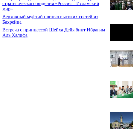
стратегического видения «Россия – Исламский
мир»
Верховный муфтий принял высоких гостей из
Бахрейна
Встреча с принцессой Шейха Дейя бинт Ибрагим
Аль Халифа