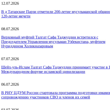
12.07.2026
В д Татарские Парзи отметили 200-летие мусульманской общин
120-летие мечети
08.07.2026
Верховный муфтий Талгат Сафа Таджуддин встретился с
Председателем Управления мусульман Узбекистана, муфтием
Нуриддином Холикназаровым
07.07.2026
Шейх-уль-Ислам Талгат Сафа Таджуддин принимает участие в I
Международном форуме исламской цивилизации
06.07.2026
В РИУ ЦДУМ России стартовала программа подготовки имамо
сопровождению участников СВО и членов их семей
03.07.2026