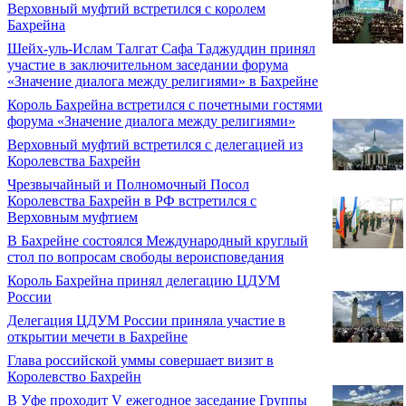
Верховный муфтий встретился с королем
Бахрейна
Шейх-уль-Ислам Талгат Сафа Таджуддин принял
участие в заключительном заседании форума
«Значение диалога между религиями» в Бахрейне
Король Бахрейна встретился с почетными гостями
форума «Значение диалога между религиями»
Верховный муфтий встретился с делегацией из
Королевства Бахрейн
Чрезвычайный и Полномочный Посол
Королевства Бахрейн в РФ встретился с
Верховным муфтием
В Бахрейне состоялся Международный круглый
стол по вопросам свободы вероисповедания
Король Бахрейна принял делегацию ЦДУМ
России
Делегация ЦДУМ России приняла участие в
открытии мечети в Бахрейне
Глава российской уммы совершает визит в
Королевство Бахрейн
В Уфе проходит V ежегодное заседание Группы