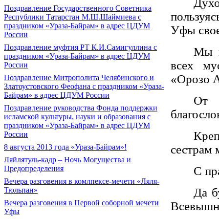
Дух
Поздравление Государственного Советника
пользуяс
Республики Татарстан М.Ш.Шаймиева с
праздником «Ураза-Байрам» в адрес ЦДУМ
Уфы свое
России
Поздравление муфтия РТ К.И.Самигуллина с
Мы и
праздником «Ураза-Байрам» в адрес ЦДУМ
всех му
России
«Орозо 
Поздравление Митрополита Челябинского и
Златоустовского Феофана с праздником «Ураза-
Байрам» в адрес ЦДУМ России
От 
Поздравление руководства Фонда поддержки
благосло
исламской культуры, науки и образования с
праздником «Ураза-Байрам» в адрес ЦДУМ
Креп
России
сестрам 
8 августа 2013 года «Ураза-Байрам»!
Ляйлятуль-кадр – Ночь Могущества и
С пр
Предопределения
Вечера разговения в комлпексе-мечети «Ляля-
Да б
Тюльпан»
Вечера разговения в Первой соборной мечети
Всевышн
Уфы