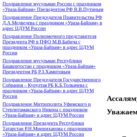
Поздравление мусульман России с праздником
«Ураза-Байрам» Президентом РФ В.В.Путиным
Поздравление Председателя Правительства РФ
Д.А.Медведева с праздником «Ураза-Байрам» в
адрес ЦДУМ России
Поздравление Полномочного представителя
Президента РФ в ПФО М.В.Бабича с
праздником «Ураза-Байрам» в адрес ЦДУМ
России
Поздравление мусульман Республики
Башкортостан с праздником «Ураза-Байрам»
Президентом РБ Р.З.Хамитовым
Поздравление Председателя Государственного
Собрания – Курултая РБ К.Б.Толкачева с
праздником «Ураза-Байрам» в адрес ЦДУМ
России
Ассаля
Поздравление Митрополита Уфимского и
Стерлитамакского Никона с праздником
Уважае
«Ураза-Байрам» в адрес ЦДУМ России
Поздравление Президента Республики
Татарстан Р.Н.Минниханова с праздником
«Ураза-Байрам» в адрес ЦДУМ России