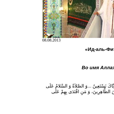
08.08.2013
«Ид-аль-Фитр
Во имя Алла
َ إِيَّاكَ نَسْتَعِينُ ...وَ الصَّلاَةُ وَ السَّلامُ عَلَى
ّبِينَ الطَّاهِرِينَ، وَ مَنِ اقْتَدَى بِهِمْ عَلَى