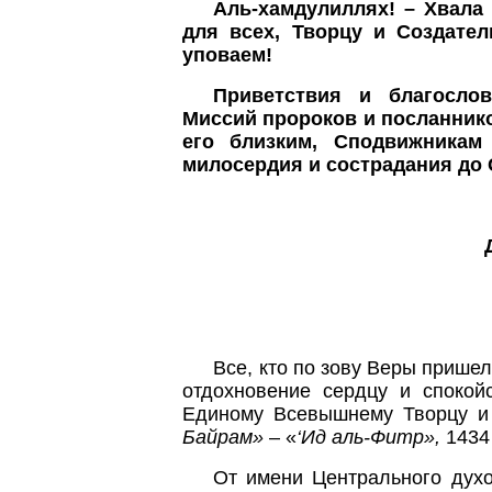
Аль-хамдулиллях! – Хвала
для всех, Творцу и Создате
уповаем!
Приветствия и благосло
Миссий пророков и посланник
его близким, Сподвижника
милосердия и сострадания до 
Все, кто по зову Веры
пришел 
отдохновение сердцу и споко
Единому Всевышнему Творцу и 
Байрам»
– «
‘Ид аль‑Фитр»,
1434
От имени Центрального духо