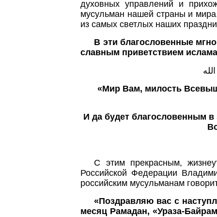
духовных управлений и прихо
мусульман нашей страны и мира,
из самых светлых наших праздни
В эти благословенные мгно
славным приветствием ислама
لله
«Мир Вам, милость Всевыш
И да будет благословенным в
Вс
С этим прекрасным, жизне
Российской Федерации
Владими
российским мусульманам говорит
«Поздравляю вас с наступ
месяц Рамадан, «Ураза-Байрам