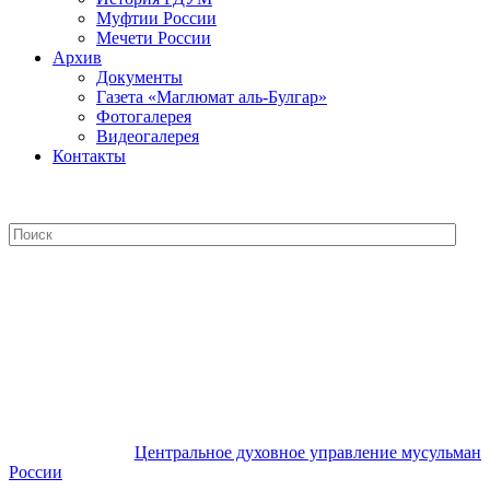
Муфтии России
Мечети России
Архив
Документы
Газета «Маглюмат аль-Булгар»
Фотогалерея
Видеогалерея
Контакты
Центральное духовное управление
мусульман России
Центральное духовное управление мусульман
России