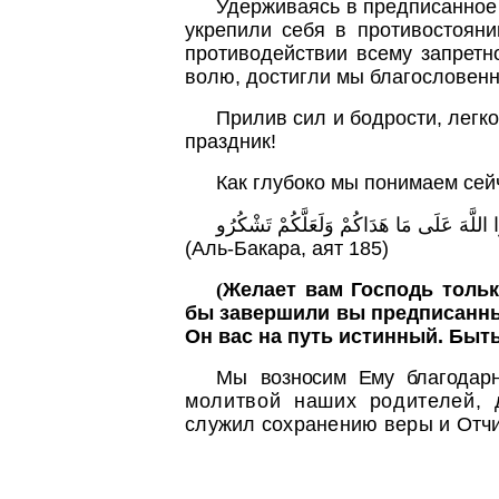
Удерживаясь в предписанное
укрепили себя в противостоян
противодействии всему запрет
волю, достигли мы благословенн
Прилив сил и бодрости, легк
праздник!
Как глубоко мы понимаем сей
...وا اللَّهَ عَلَى مَا هَدَاكُمْ وَلَعَلَّكُمْ تَشْكُرُو
(Аль-Бакара, аят 185)
(
Желает вам Господь тольк
бы завершили вы предписанные
Он вас на путь истинный. Быть
Мы
возносим Ему благода
молитвой наших родителей,
служил сохранению веры и Отч