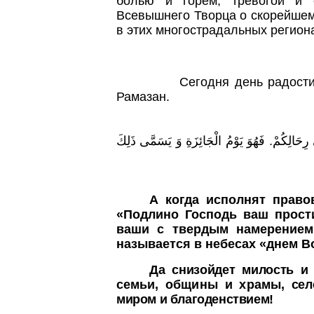
болью и горем, тревогой и 
Всевышнего Творца о скорейшем
в этих многострадальных регион
Сегодня день радост
Рамазан.
َ رِحَالِكُمْ. فَهُوَ يَوْمُ الْجَائِزَةِ وَ يَسَمَّى ذَلِكَ
А когда исполнят право
«
Подлино Господь ваш прост
ваши с твердым намерением
называется в небесах
«
днем В
Да снизойдет милость и
семьи, общины и храмы,
сел
миром и благоденствием!