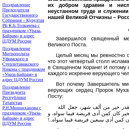
их добром здравии и нис
Поздравление
Председателя
неустанном труде и служении
Государственного
нашей Великой Отчизны – Рос
Собрания – Курултая
РБ К.Б.Толкачева с
праздником «Ураза-
Байрам» в адрес
Завершился священный ме
ЦДУМ России
Великого Поста.
Поздравление
Митрополита
Целый месяц мы ревностно с
Уфимского и
что этот
четвертый столп ислам
Стерлитамакского
в Священном Коране! И потому 
Никона с праздником
каждого искренне верующего чел
«Ураза-Байрам» в
адрес ЦДУМ России
Вот почему Завершитель м
Поздравление
верующих сердец Пророк Мухам
Президента
Посту:
Республики
Татарстан
"قدر خير من ألف شهر، جعل الله
Р.Н.Минниханова с
خير كان كمن أدى فريضة فيما سواه، و
праздником «Ураза-
Байрам» в адрес
كان كمن أدى سبعين فريضة فيما سواه
ЦДУМ России