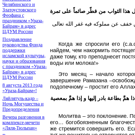
Челябинского и
Златоустовского
هذا الثواب من فطّر صائماً على تمرة
Феофана с
праздником «Ураза-
 خفف عن مملوكه فيه غفر الله تعالى
Байрам» в адрес
ЦДУМ России
Поздравление
Когда же спросили его (с.а
руководства Фонда
найдем, чем накормить постящего
поддержки
исламской культуры,
даже тому, кто преподнесет пост
науки и образования
воды или молока!»
с праздником «Ураза-
Байрам» в адрес
Это месяц – начало которо
ЦДУМ России
завершение Рамазана –освобожд
8 августа 2013 года
подопечному – простит его Аллах
«Ураза-Байрам»!
مَّ بطاعة بادر إليها و إذا همَّ بمعصية
Ляйлятуль-кадр –
Ночь Могущества и
Предопределения
Молитва – это поклонение. По
Вечера разговения в
его… богобоязненным благочест
комлпексе-мечети
«Ляля-Тюльпан»
же стремится совершить его. Ес
тут же решительно отвернется от