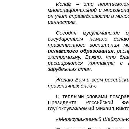
Ислам – это неотъемлем
многонациональной и многоконф
он учит справедливости и мил
ценностям.
Сегодня мусульманские 
государством немало дела
нравственного воспитания м
исламского
образования,
расп
экстремизму. Важно, что бла
расширяются контакты с му
зарубежных стан.
Желаю Вам и всем российски
праздничных дней»
.
С теплыми словами поздрав
Президента Российской Ф
глубокоуважаемый Михаил Виктор
«Многоуважаемый Шейхуль-И