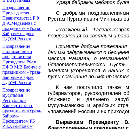
В.В.Путиным
Ураҙа байрамы мөбәрәк булһ
Поздравление
С добрыми поздравлениями
Председателя
Правительства РФ
Рустам Нургалиевич Минниханов,
Д.А.Медведева с
праздником «Ураза-
«Уважаемый Талгат-хазр
Байрам» в адрес
поздравления со светлым и рад
ЦДУМ России
Примите добрые пожелания з
Поздравление
Полномочного
дни мы задумываемся о бесценн
представителя
месяца Рамазан, о неизменно
Президента РФ в
благотворительности. Пусть 
ПФО М.В.Бабича с
знаниям укоренятся в наших с
праздником «Ураза-
пути созидания во имя нравств
Байрам» в адрес
ЦДУМ России
К нам поступило также м
Поздравление
губернаторов, руководителей о
мусульман
ближнего и дальнего заруб
Республики
мусульманских и арабских стр
Башкортостан с
праздником «Ураза-
управлений России и их приходо
Байрам»
Президентом РБ
Выражаем Президенту В
Р.З.Хамитовым
благословенным праздником с