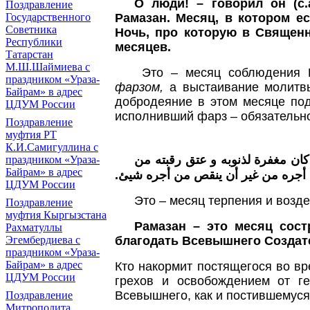
О люди! – говорил он (с.
Поздравление
Рамазан. Месяц, в котором е
Государственного
Советника
Ночь, про которую в Священн
Республики
месяцев.
Татарстан
М.Ш.Шаймиева с
Это – месяц соблюдения П
праздником «Ураза-
фарзом,
а выстаивание молитв
Байрам» в адрес
добродеяние в этом месяце по
ЦДУМ России
исполнивший фарз – обязательн
Поздравление
муфтия РТ
К.И.Самигуллина с
كان مغفرة لذنوبه و عتق رقبته من
праздником «Ураза-
Байрам» в адрес
ثل أجره من غير أن ينقص من أجره شيئ
ЦДУМ России
Это – месяц терпения и возд
Поздравление
муфтия Кыргызстана
Рамазан – это месяц сост
Рахматуллы
благодать Всевышнего Создат
Эгембердиева с
праздником «Ураза-
Байрам» в адрес
Кто накормит постящегося во в
ЦДУМ России
грехов и освобождением от ге
Всевышнего, как и постившемуся.
Поздравление
Митрополита