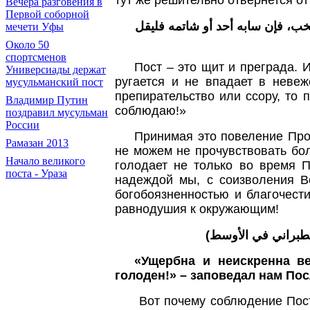
Вечера разговения в
Первой соборной
خب، فإن سابه أحد أو شاتمه فليقل
мечети Уфы
Около 50
спортсменов
Пост – это щит и преграда. И
Универсиады держат
ругается и не впадает в невеж
мусульманский пост
препирательство или ссору, то 
Владимир Путин
соблюдаю!»
поздравил мусульман
России
Принимая это повеление Прор
Рамазан 2013
не можем не прочувствовать боль
Начало великого
голодает не только во время 
поста - Ураза
надеждой мы, с соизволения В
богобоязненностью и благочест
равнодушия к окружающим!
"الطبراني في الأوسط
«Ущербна и неискренна ве
голоден!» – заповедал нам Посл
Вот почему соблюдение Поста