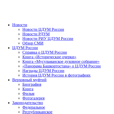
Новости
Новости ЦДУМ России
Новости РДУМ
Новости РИУ ЦДУМ России
Обзор СМИ
ЦДУМ России
Справка о ЦДУМ России
Книга «Исторические очерки»
Книга «Мусульманское духовное собрание»
«Панорама Башкортостана» о ЦДУМ России
Награды ЦДУМ России
История ЦДУМ России в фотографиях
Верховный муфтий
Биография
Книга
Фильм
Фотогалерея
Законодательство
Федеральное
Республиканское