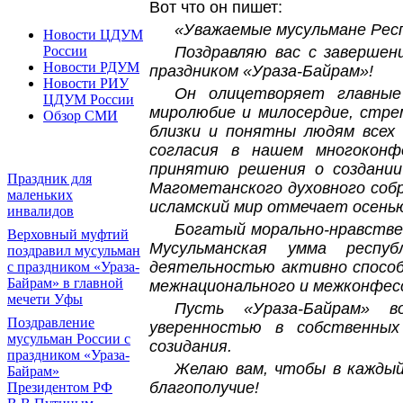
Вот что он пишет:
«Уважаемые мусульмане Рес
Новости ЦДУМ
Поздравляю вас с завершен
России
Новости РДУМ
праздником «Ураза-Байрам»!
Новости РИУ
Он олицетворяет главные
ЦДУМ России
миролюбие и милосердие, стре
Обзор СМИ
близки и понятны людям всех 
согласия в нашем многоконф
принятию решения о создании
Праздник для
Магометанского духовного собр
маленьких
исламский мир отмечает осенью
инвалидов
Богатый морально-нравстве
Верховный муфтий
Мусульманская умма респуб
поздравил мусульман
деятельностью активно способ
с праздником «Ураза-
Байрам» в главной
межнационального и межконфесс
мечети Уфы
Пусть «Ураза-Байрам» в
Поздравление
уверенностью в собственных
мусульман России с
созидания.
праздником «Ураза-
Желаю вам, чтобы в каждый
Байрам»
благополучие!
Президентом РФ