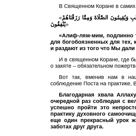
В Священном Коране в самих 
«
تَّقِينَ (2) الَّذِينَ يُؤْمِنُونَ بِالْغَيْبِ وَيُقِيمُونَ الصَّلَاةَ وَمِمَّا رَزَقْنَاهُمْ
يُنْفِقُونَ
»
«Алиф-лям-мим, подлинно т
для богобоязненных для тех, 
и раздают из того что Мы дали 
И в священном Коране, где б
о закяте – обязательном пожерт
Вот так, вменив нам в наш
соблюдение Поста на практике, 
Благодарная хвала Аллаху
очередной раз соблюдая с ве
успешно пройти это непрост
практику духовного самоочищ
еще один прекрасный урок ж
заботах друг друга.