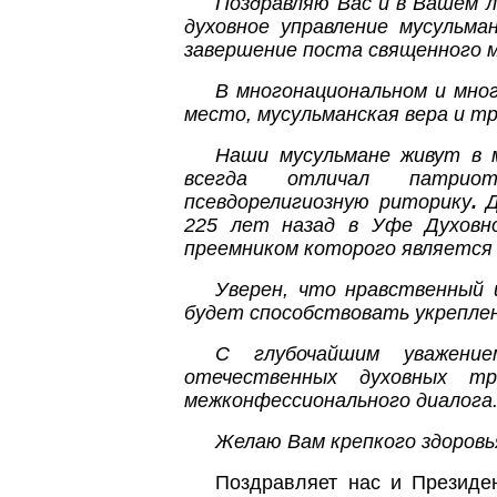
Поздравляю Вас и в Вашем 
духовное управление мусульма
завершение поста священного 
В многонациональном и мно
место, мусульманская вера и т
Наши мусульмане живут в м
всегда отличал патриоти
псевдорелигиозную риторику
.
Д
225 лет назад в Уфе Духовно
преемником которого является 
Уверен, что нравственный 
будет способствовать укреплен
С глубочайшим уважени
отечественных духовных тр
межконфессионального диалога
Желаю Вам крепкого здоровья
Поздравляет нас и Президе