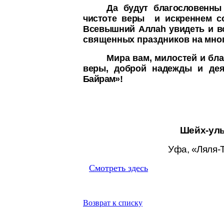
Да будут благословенны
чистоте веры
и искреннем со
Всевышний Алла
h
увидеть и
в
священных праздников на мног
Мира вам, милостей и бл
веры, доброй надежды
и де
Байрам»!
Шейх-уль
Уфа, «Ляля-Т
Смотреть здесь
Возврат к списку