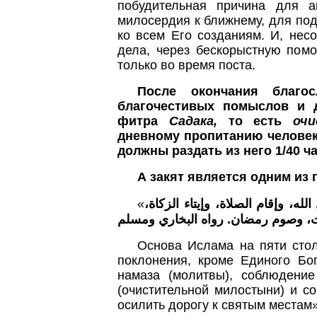
побудительная причина для а
милосердия к ближнему, для по
ко всем Его созданиям. И, нес
дела, через бескорыстную помо
только во время поста.
После окончания благос
благочестивых помыслов и 
фитра
Садака,
то есть
оч
дневному пропитанию человека
должны раздать из него 1/40 
А закят является одним из 
«
له، وإقام الصلاة، وإيتاء الزكاة
ت، وصوم رمضان. رواه البخاري ومسلم
Основа Ислама на пяти стол
поклонения, кроме Единого Бог
намаза (молитвы), соблюдени
(очистительной милостыни) и с
осилить дорогу к святым местам