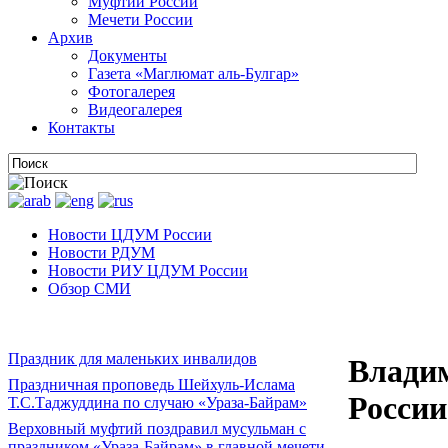
Муфтии России
Мечети России
Архив
Документы
Газета «Маглюмат аль-Булгар»
Фотогалерея
Видеогалерея
Контакты
Новости ЦДУМ России
Новости РДУМ
Новости РИУ ЦДУМ России
Обзор СМИ
Праздник для маленьких инвалидов
Влади
Праздничная проповедь Шейхуль-Ислама
России
Т.С.Таджуддина по случаю «Ураза-Байрам»
Верховный муфтий поздравил мусульман с
праздником «Ураза-Байрам» в главной мечети