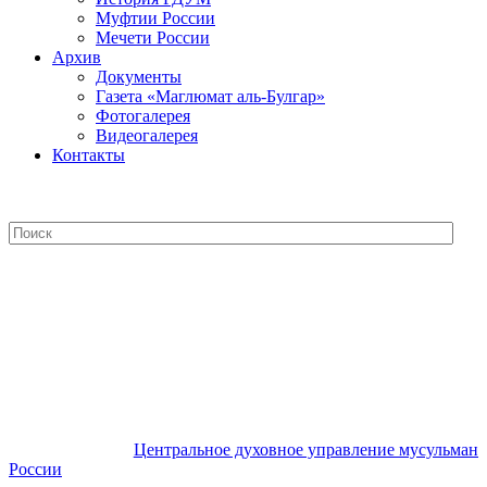
Муфтии России
Мечети России
Архив
Документы
Газета «Маглюмат аль-Булгар»
Фотогалерея
Видеогалерея
Контакты
Центральное духовное управление
мусульман России
Центральное духовное управление мусульман
России