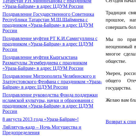
Сегодня начал
Татарстан Р.Н.Минниханова с праздником
«Ураза-Байрам» в адрес ЦДУМ России
Традиция свя
Поздравление Государственного Советника
Республики Татарстан М.Ш.Шаймиева с
прошлое, на
праздником «Ураза-Байрам» в адрес ЦДУМ
совершать бол
России
Поздравление муфтия РТ К.И.Самигуллина с
Мы по праву
праздником «Ураза-Байрам» в адрес ЦДУМ
неоценимый вк
России
многое сдела
Поздравление муфтия Кыргызстана
обществе.
Рахматуллы Эгембердиева с праздником
«Ураза-Байрам» в адрес ЦДУМ России
Уверен, росс
Поздравление Митрополита Челябинского и
общего Отеч
Златоустовского Феофана с праздником «Ураза-
Байрам» в адрес ЦДУМ России
государства.
Поздравление руководства Фонда поддержки
Желаю вам бла
исламской культуры, науки и образования с
праздником «Ураза-Байрам» в адрес ЦДУМ
России
8 августа 2013 года «Ураза-Байрам»!
Возврат к спи
Ляйлятуль-кадр – Ночь Могущества и
Предопределения