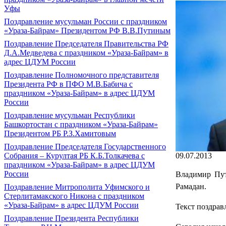
Уфы
Поздравление мусульман России с праздником
«Ураза-Байрам» Президентом РФ В.В.Путиным
Поздравление Председателя Правительства РФ
Д.А.Медведева с праздником «Ураза-Байрам» в
адрес ЦДУМ России
Поздравление Полномочного представителя
Президента РФ в ПФО М.В.Бабича с
праздником «Ураза-Байрам» в адрес ЦДУМ
России
Поздравление мусульман Республики
Башкортостан с праздником «Ураза-Байрам»
Президентом РБ Р.З.Хамитовым
Поздравление Председателя Государственного
09.07.2013
Собрания – Курултая РБ К.Б.Толкачева с
праздником «Ураза-Байрам» в адрес ЦДУМ
России
Владимир Пут
Рамадан.
Поздравление Митрополита Уфимского и
Стерлитамакского Никона с праздником
«Ураза-Байрам» в адрес ЦДУМ России
Текст поздрав
Поздравление Президента Республики