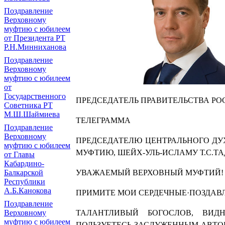
Поздравление
Верховному
муфтию с юбилеем
от Президента РТ
Р.Н.Минниханова
Поздравление
Верховному
муфтию с юбилеем
от
Государственного
ПРЕДСЕДАТЕЛЬ ПРАВИТЕЛЬСТВА Р
Советника РТ
М.Ш.Шаймиева
ТЕЛЕГРАММА
Поздравление
Верховному
ПРЕДСЕДАТЕЛЮ ЦЕНТРАЛЬНОГО ДУ
муфтию с юбилеем
МУФТИЮ, ШЕЙХ-УЛЬ-ИСЛАМУ Т.С.Т
от Главы
Кабардино-
Балкарской
УВАЖАЕМЫЙ ВЕРХОВНЫЙ МУФТИЙ!
Республики
А.Б.Канокова
ПРИМИТЕ МОИ СЕРДЕЧНЫЕ·ПОЗДАВЛ
Поздравление
Верховному
ТАЛАНТЛИВЫЙ БОГОСЛОВ, ВИД
муфтию с юбилеем
ПОЛЬЗУЕТЕСЬ ЗАСЛУЖЕННЫМ АВТО