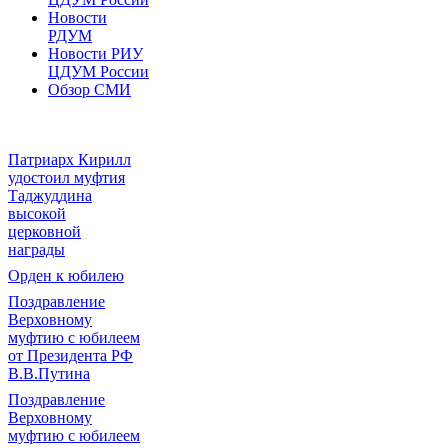
Новости
РДУМ
Новости РИУ
ЦДУМ России
Обзор СМИ
Патриарх Кирилл
удостоил муфтия
Таджуддина
высокой
церковной
награды
Орден к юбилею
Поздравление
Верховному
муфтию с юбилеем
от Президента РФ
В.В.Путина
Поздравление
Верховному
муфтию с юбилеем