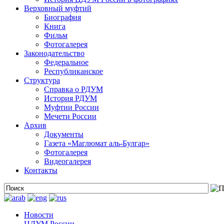
Верховный муфтий
Биография
Книга
Фильм
Фотогалерея
Законодательство
Федеральное
Республиканское
Структура
Справка о РДУМ
История РДУМ
Муфтии России
Мечети России
Архив
Документы
Газета «Маглюмат аль-Булгар»
Фотогалерея
Видеогалерея
Контакты
Новости
ЦДУМ России