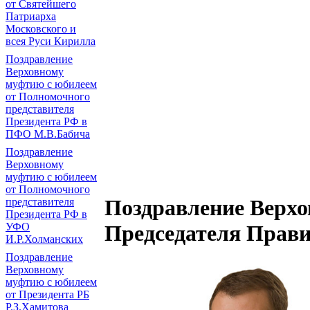
от Святейшего
Патриарха
Московского и
всея Руси Кирилла
Поздравление
Верховному
муфтию с юбилеем
от Полномочного
представителя
Президента РФ в
ПФО М.В.Бабича
Поздравление
Верховному
муфтию с юбилеем
от Полномочного
Поздравление Верхо
представителя
Президента РФ в
УФО
Председателя Прави
И.Р.Холманских
Поздравление
Верховному
муфтию с юбилеем
от Президента РБ
Р.З.Хамитова