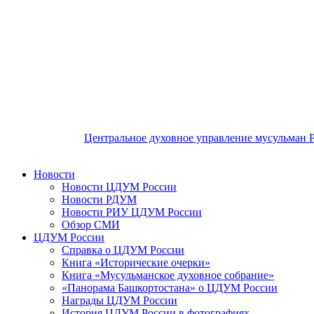
Центральное духовное управление мусульман 
Новости
Новости ЦДУМ России
Новости РДУМ
Новости РИУ ЦДУМ России
Обзор СМИ
ЦДУМ России
Справка о ЦДУМ России
Книга «Исторические очерки»
Книга «Мусульманское духовное собрание»
«Панорама Башкортостана» о ЦДУМ России
Награды ЦДУМ России
История ЦДУМ России в фотографиях