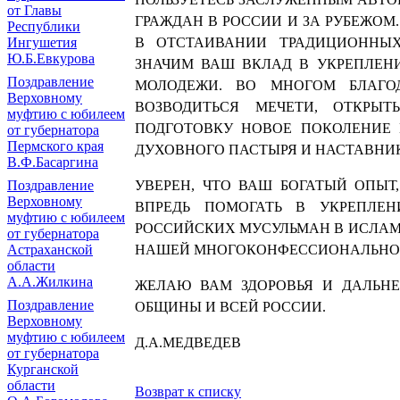
от Главы
ГРАЖДАН В РОССИИ И ЗА РУБЕЖОМ
Республики
Ингушетия
В ОТСТАИВАНИИ ТРАДИЦИОННЫХ
Ю.Б.Евкурова
ЗНАЧИМ ВАШ ВКЛАД В УКРЕПЛЕН
Поздравление
МОЛОДЕЖИ. ВО МНОГОМ БЛАГ
Верховному
ВОЗВОДИТЬСЯ МЕЧЕТИ, ОТКРЫТ
муфтию с юбилеем
ПОДГОТОВКУ НОВОЕ ПОКОЛЕНИЕ 
от губернатора
Пермского края
ДУХОВНОГО ПАСТЫРЯ И НАСТАВНИ
В.Ф.Басаргина
Поздравление
УВЕРЕН, ЧТО ВАШ БОГАТЫЙ ОПЫТ
Верховному
ВПРЕДЬ ПОМОГАТЬ В УКРЕПЛЕН
муфтию с юбилеем
РОССИЙСКИХ МУСУЛЬМАН В ИСЛАМС
от губернатора
Астраханской
НАШЕЙ МНОГОКОНФЕССИОНАЛЬНОЙ
области
А.А.Жилкина
ЖЕЛАЮ ВАМ ЗДОРОВЬЯ И ДАЛЬН
Поздравление
ОБЩИНЫ И ВСЕЙ РОССИИ.
Верховному
муфтию с юбилеем
Д.А.МЕДВЕДЕВ
от губернатора
Курганской
области
Возврат к списку