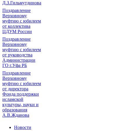
Д.З.Гильмутдинова
Поздравление
Верховному
муфтию с юбилеем
от коллектива
ЦДУМ России
Поздравление
Верховному
муфтию с юбилеем
от руководства
Администрации
ГО г.Уфа РБ
Поздравление
Верховному
муфтию с юбилеем
от директора
Фонда поддержки
исламской
культуры, науки и
образования
А.В.Жданова
Новости