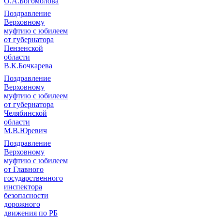
О.А.Богомолова
Поздравление
Верховному
муфтию с юбилеем
от губернатора
Пензенской
области
В.К.Бочкарева
Поздравление
Верховному
муфтию с юбилеем
от губернатора
Челябинской
области
М.В.Юревич
Поздравление
Верховному
муфтию с юбилеем
от Главного
государственного
инспектора
безопасности
дорожного
движения по РБ