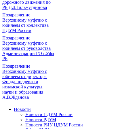
дорожного движения по
РБ Д.З.Гильмутдинова
Поздравление
Верховному муфтию с
юбилеем от коллектива
ЦДУМ России
Поздравление
Верховному муфтию с
юбилеем от руководства
Администрации ГО г.Уфа
РБ
Поздравление
Верховному муфтию с
юбилеем от директора
Фонда поддержки
исламской культуры,
науки и образования
А.В.Жданова
Новости
Новости ЦДУМ России
Новости РДУМ
Новости РИУ ЦДУМ России