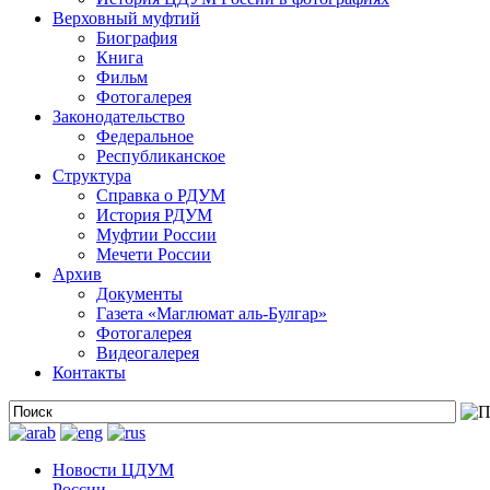
Верховный муфтий
Биография
Книга
Фильм
Фотогалерея
Законодательство
Федеральное
Республиканское
Структура
Справка о РДУМ
История РДУМ
Муфтии России
Мечети России
Архив
Документы
Газета «Маглюмат аль-Булгар»
Фотогалерея
Видеогалерея
Контакты
Новости ЦДУМ
России