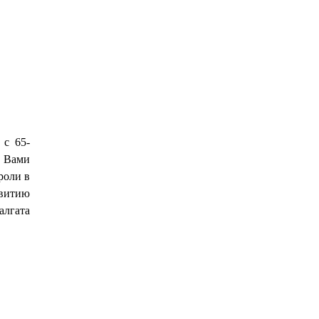
 с 65-
ю Вами
роли в
звитию
алгата