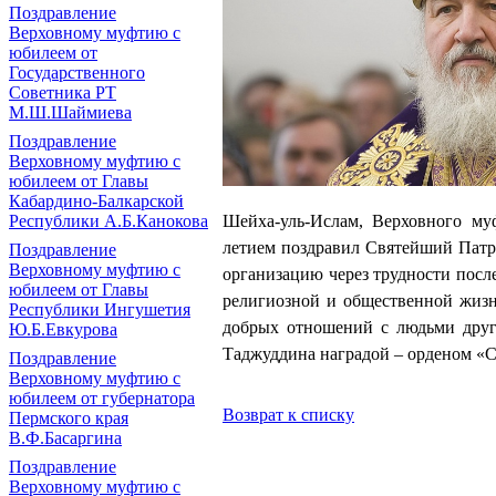
Поздравление
Верховному муфтию с
юбилеем от
Государственного
Советника РТ
М.Ш.Шаймиева
Поздравление
Верховному муфтию с
юбилеем от Главы
Кабардино-Балкарской
Республики А.Б.Канокова
Шейха-уль-Ислам, Верховного му
летием поздравил Святейший Патр
Поздравление
Верховному муфтию с
организацию через трудности посл
юбилеем от Главы
религиозной и общественной жиз
Республики Ингушетия
добрых отношений с людьми други
Ю.Б.Евкурова
Таджуддина наградой – орденом
«
С
Поздравление
Верховному муфтию с
юбилеем от губернатора
Возврат к списку
Пермского края
В.Ф.Басаргина
Поздравление
Верховному муфтию с