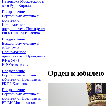
Патриарха Московского и
всея Руси Кирилла
Поздравление
Верховному муфтию с
юбилеем от
Полномочного
представителя Президента
РФ в ПФО М.В.Бабича
Поздравление
Верховному муфтию с
юбилеем от
Полномочного
представителя Президента
РФ в УФО
И.Р.Холманских
Поздравление
Орден к юбилею
Верховному муфтию с
юбилеем от Президента
РБ Р.З.Хамитова
Поздравление
Верховному муфтию с
юбилеем от Президента
РТ Р.Н.Минниханова