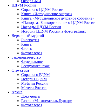
Обзор СМИ
ЦДУМ России
Справка о ЦДУМ России
Книга «Исторические очерки»
Книга «Мусульманское духовное собрание»
«Панорама Башкортостана» о ЦДУМ России
Награды ЦДУМ России
История ЦДУМ России в фотографиях
Верховный муфтий
Биография
Книга
Фильм
Фотогалерея
Законодательство
Федеральное
Республиканское
Структура
Справка о РДУМ
История РДУМ
Муфтии России
Мечети России
Архив
Документы
Газета «Маглюмат аль-Булгар»
Фотогалерея