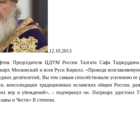
12.10.2013
фтия, Председателя ЦДУМ России Талгата Сафа Таджуддина
иарх Московский и всея Руси Кирилл. «Проведя возглавляему
едних десятилетий, Вы тем самым способствовали усилению ее 
ни, консолидации традиционных исламских общин России, ра
х вер и убеждений», – подчеркнул он. Патриарх удостоил Т
лавы и Чести
»
II степени.