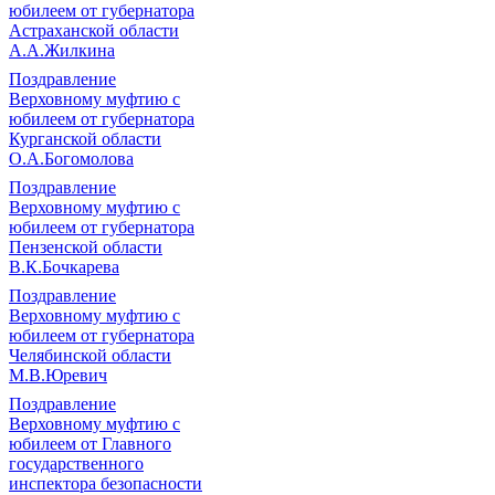
юбилеем от губернатора
Астраханской области
А.А.Жилкина
Поздравление
Верховному муфтию с
юбилеем от губернатора
Курганской области
О.А.Богомолова
Поздравление
Верховному муфтию с
юбилеем от губернатора
Пензенской области
В.К.Бочкарева
Поздравление
Верховному муфтию с
юбилеем от губернатора
Челябинской области
М.В.Юревич
Поздравление
Верховному муфтию с
юбилеем от Главного
государственного
инспектора безопасности