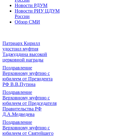
Новости РДУМ
Новости РИУ ЦДУМ
России
Обзор СМИ
Патриарх Кирилл
удостоил муфтия
Таджуддина высокой
церковной награды
Поздравление
Верховному муфтию с
юбилеем от Президента
РФ В.В.Путина
Поздравление
Верховному муфтию с
юбилеем от Председателя
Правительства РФ
Д.А.Медведева
Поздравление
Верховному муфтию с
юбилеем от Святейшего