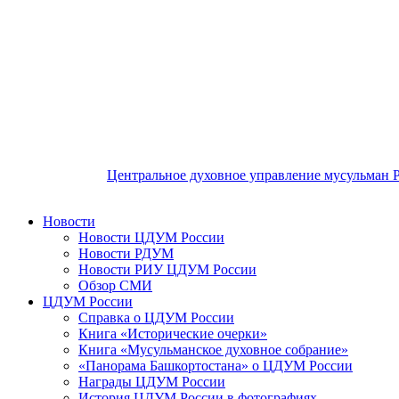
Центральное духовное управление мусульман 
Новости
Новости ЦДУМ России
Новости РДУМ
Новости РИУ ЦДУМ России
Обзор СМИ
ЦДУМ России
Справка о ЦДУМ России
Книга «Исторические очерки»
Книга «Мусульманское духовное собрание»
«Панорама Башкортостана» о ЦДУМ России
Награды ЦДУМ России
История ЦДУМ России в фотографиях