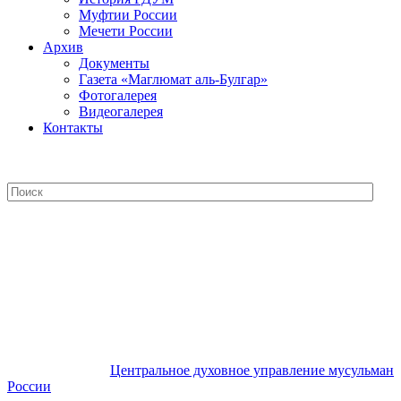
Муфтии России
Мечети России
Архив
Документы
Газета «Маглюмат аль-Булгар»
Фотогалерея
Видеогалерея
Контакты
Центральное духовное управление
мусульман России
Центральное духовное управление мусульман
России