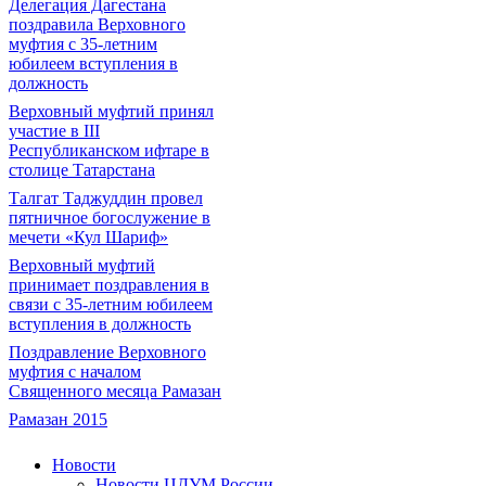
Делегация Дагестана
поздравила Верховного
муфтия с 35-летним
юбилеем вступления в
должность
Верховный муфтий принял
участие в III
Республиканском ифтаре в
столице Татарстана
Талгат Таджуддин провел
пятничное богослужение в
мечети «Кул Шариф»
Верховный муфтий
принимает поздравления в
связи с 35-летним юбилеем
вступления в должность
Поздравление Верховного
муфтия с началом
Священного месяца Рамазан
Рамазан 2015
Новости
Новости ЦДУМ России