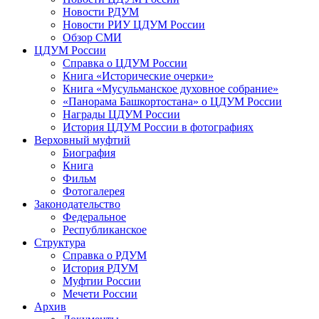
Новости РДУМ
Новости РИУ ЦДУМ России
Обзор СМИ
ЦДУМ России
Справка о ЦДУМ России
Книга «Исторические очерки»
Книга «Мусульманское духовное собрание»
«Панорама Башкортостана» о ЦДУМ России
Награды ЦДУМ России
История ЦДУМ России в фотографиях
Верховный муфтий
Биография
Книга
Фильм
Фотогалерея
Законодательство
Федеральное
Республиканское
Структура
Справка о РДУМ
История РДУМ
Муфтии России
Мечети России
Архив