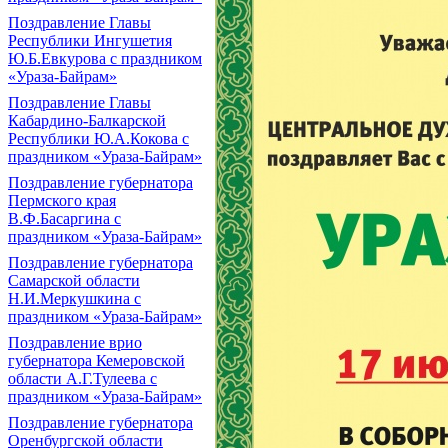
Поздравление Главы
Республики Ингушетия
Ю.Б.Евкурова с праздником
«Ураза-Байрам»
Поздравление Главы
Кабардино-Балкарской
Республики Ю.А.Кокова с
праздником «Ураза-Байрам»
Поздравление губернатора
Пермского края
В.Ф.Басаргина с
праздником «Ураза-Байрам»
Поздравление губернатора
Самарской области
Н.И.Меркушкина с
праздником «Ураза-Байрам»
Поздравление врио
губернатора Кемеровской
области А.Г.Тулеева с
праздником «Ураза-Байрам»
Поздравление губернатора
Оренбургской области