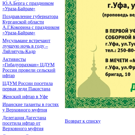
Ю.А.Берга с праздником
«Ураза-Байрам»
Поздравление губернатора
Курганской области
А.Г.Кокорина с праздником
«Ураза-Байрам»
Мусульмане встречают
лучшую ночь в году –
Ляйлятуль-Кадр
Активисты
«Гибадуррахман» ЦДУМ
России провели сельский
ифтар
ЦДУМ России посетила
первая леди Пакистана
Женский ифтар в Уфе
Иранские таланты в гостях
у Верховного муфтия
Делегация Дагестана
Возврат к списку
посетила ифтар от
Верховного муфтия