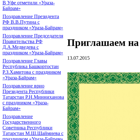
В Уфе отметили «Ураза-
Байрам»
Поздравление Президента
РФ В.В.Путина с
праздником «Ураза-Байрам»
Поздравление Председателя
Приглашаем на
Правительства РФ
Д.А.Медведева с
праздником «Ураза-Байрам»
13.07.2015
Поздравление Главы
Республика Башкортостан
Р.З.Хамитова с праздником
«Ураза-Байрам»
Поздравление врио
Президента Республики
Татарстан Р.Н.Минниханова
с праздником «Ураза-
Байрам»
Поздравление
Государственного
Советника Республики
Татарстан М.Ш.Шаймиева с
праздником «Ураза-Байрам»