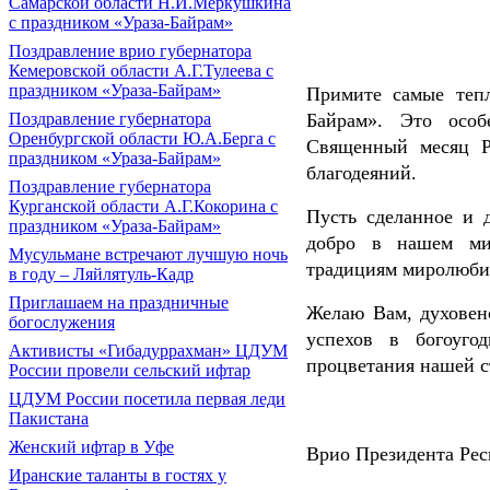
Самарской области Н.И.Меркушкина
с праздником «Ураза-Байрам»
Поздравление врио губернатора
Кемеровской области А.Г.Тулеева с
праздником «Ураза-Байрам»
Примите самые тепл
Байрам». Это особ
Поздравление губернатора
Оренбургской области Ю.А.Берга с
Священный месяц Ра
праздником «Ураза-Байрам»
благодеяний.
Поздравление губернатора
Курганской области А.Г.Кокорина с
Пусть сделанное и 
праздником «Ураза-Байрам»
добро в нашем мир
Мусульмане встречают лучшую ночь
традициям миролюбия
в году – Ляйлятуль-Кадр
Приглашаем на праздничные
Желаю Вам, духовенс
богослужения
успехов в богоуго
Активисты «Гибадуррахман» ЦДУМ
процветания нашей с
России провели сельский ифтар
ЦДУМ России посетила первая леди
Пакистана
Женский ифтар в Уфе
Врио Президента Ре
Иранские таланты в гостях у