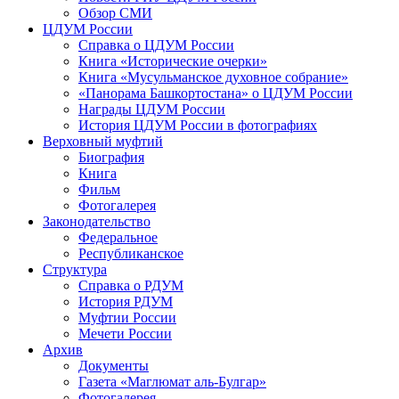
Обзор СМИ
ЦДУМ России
Справка о ЦДУМ России
Книга «Исторические очерки»
Книга «Мусульманское духовное собрание»
«Панорама Башкортостана» о ЦДУМ России
Награды ЦДУМ России
История ЦДУМ России в фотографиях
Верховный муфтий
Биография
Книга
Фильм
Фотогалерея
Законодательство
Федеральное
Республиканское
Структура
Справка о РДУМ
История РДУМ
Муфтии России
Мечети России
Архив
Документы
Газета «Маглюмат аль-Булгар»
Фотогалерея