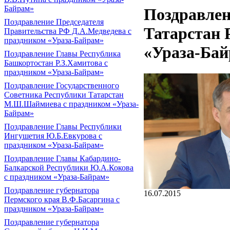
Байрам»
Поздравлен
Поздравление Председателя
Татарстан 
Правительства РФ Д.А.Медведева с
праздником «Ураза-Байрам»
«Ураза-Ба
Поздравление Главы Республика
Башкортостан Р.З.Хамитова с
праздником «Ураза-Байрам»
Поздравление Государственного
Советника Республики Татарстан
М.Ш.Шаймиева с праздником «Ураза-
Байрам»
Поздравление Главы Республики
Ингушетия Ю.Б.Евкурова с
праздником «Ураза-Байрам»
Поздравление Главы Кабардино-
Балкарской Республики Ю.А.Кокова
с праздником «Ураза-Байрам»
Поздравление губернатора
16.07.2015
Пермского края В.Ф.Басаргина с
праздником «Ураза-Байрам»
Поздравление губернатора