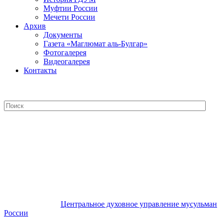
Муфтии России
Мечети России
Архив
Документы
Газета «Маглюмат аль-Булгар»
Фотогалерея
Видеогалерея
Контакты
Центральное духовное управление
мусульман России
Центральное духовное управление мусульман
России