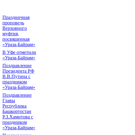
Праздничная
проповедь
Верховного
муфтия,
посвященная
«Ураза-Байрам»
В Уфе отметили
«Ураза-Байрам»
Поздравление
Президента РФ
В.В.Путина с
праздником
«Ураза-Байрам»
Поздравление
Главы
Республика
Башкортостан
Р.З.Хамитова с
праздником
«Ураза-Байрам»