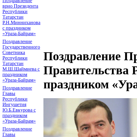
Поздравление
врио Президента
Республики
Татарстан
Р.Н.Минниханова
с праздником
«Ураза-Байрам»
Поздравление
Государственного
Поздравление Пр
Советника
Республики
Татарстан
Правительства 
М.Ш.Шаймиева с
праздником
«Ураза-Байрам»
праздником «Ур
Поздравление
Главы
Республики
Ингушетия
Ю.Б.Евкурова с
праздником
«Ураза-Байрам»
Поздравление
Главы