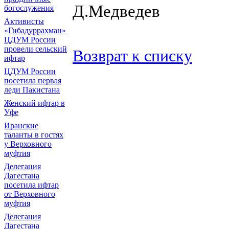
Д.Медведев
богослужения
Активисты
«Гибадуррахман»
ЦДУМ России
провели сельский
Возврат к списку
ифтар
ЦДУМ России
посетила первая
леди Пакистана
Женский ифтар в
Уфе
Иранские
таланты в гостях
у Верховного
муфтия
Делегация
Дагестана
посетила ифтар
от Верховного
муфтия
Делегация
Дагестана