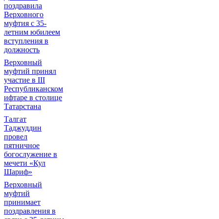
поздравила
Верховного
муфтия с 35-
летним юбилеем
вступления в
должность
Верховный
муфтий принял
участие в III
Республиканском
ифтаре в столице
Татарстана
Талгат
Таджуддин
провел
пятничное
богослужение в
мечети «Кул
Шариф»
Верховный
муфтий
принимает
поздравления в