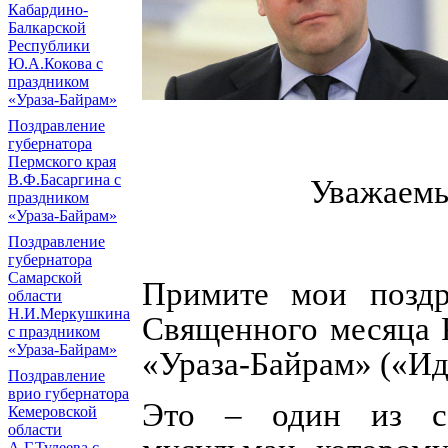
Кабардино-
Балкарской
Республики
Ю.А.Кокова с
праздником
«Ураза-Байрам»
Поздравление
губернатора
Пермского края
В.Ф.Басаргина с
Уважаемы
праздником
«Ураза-Байрам»
Поздравление
губернатора
Самарской
Примите мои поздр
области
Н.И.Меркушкина
Священного месяца 
с праздником
«Ураза-Байрам»
«Ураза-Байрам» («Ид
Поздравление
врио губернатора
Это – один из са
Кемеровской
области
А.Г.Тулеева с