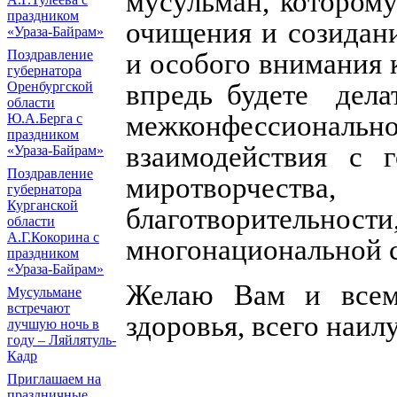
мусульман, котором
праздником
очищения и созидан
«Ураза-Байрам»
Поздравление
и особого внимания 
губернатора
впредь будете дела
Оренбургской
области
межконфессиональн
Ю.А.Берга с
праздником
взаимодействия с г
«Ураза-Байрам»
Поздравление
миротворчеств
губернатора
Курганской
благотворительности
области
А.Г.Кокорина с
многонациональной 
праздником
«Ураза-Байрам»
Желаю Вам и всем
Мусульмане
встречают
здоровья, всего наил
лучшую ночь в
году – Ляйлятуль-
Кадр
Приглашаем на
праздничные