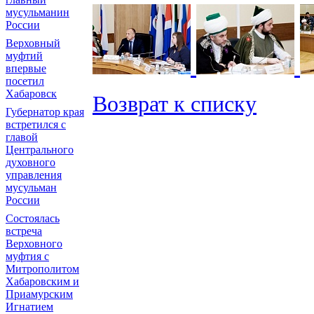
мусульманин
России
Верховный
муфтий
впервые
посетил
Хабаровск
Возврат к списку
Губернатор края
встретился с
главой
Центрального
духовного
управления
мусульман
России
Состоялась
встреча
Верховного
муфтия с
Митрополитом
Хабаровским и
Приамурским
Игнатием