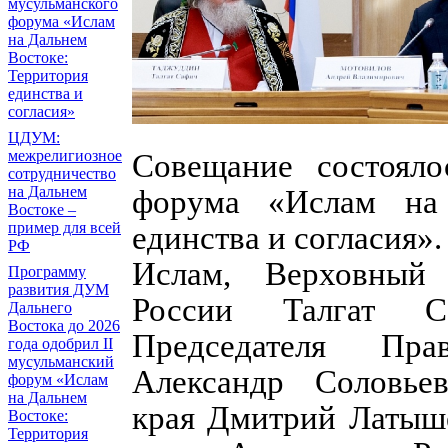
мусульманского
форума «Ислам
на Дальнем
Востоке:
Территория
единства и
согласия»
ЦДУМ:
межрелигиозное
Совещание состояло
сотрудничество
на Дальнем
форума «Ислам на 
Востоке –
пример для всей
единства и согласия»
РФ
Ислам, Верховный
Программу
развития ДУМ
России Талгат Са
Дальнего
Востока до 2026
Председателя Пра
года одобрил II
мусульманский
Александр Соловьев
форум «Ислам
на Дальнем
края Дмитрий Латыше
Востоке:
Территория