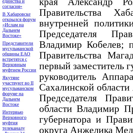
края Александр Рол
единства и
согласия»
Правительства Ха
В Хабаровске
открылся форум
внутренней политик
«Ислам на
Дальнем
Председателя Пра
Востоке»
Владимир Кобелев; п
Представители
мусульманской
Правительства Магад
общины ЕАО
встретятся с
первый заместитель г
Верховным
муфтием России
руководитель Аппара
Якутяне
участвуют во II
Сахалинской области
мусульманском
форуме на
Председателя Прави
Дальнем
Востоке
области Владимир Пр
Интервью
губернатора и Прави
Верховного
муфтия
округа Анжелика Мед
телеканалу