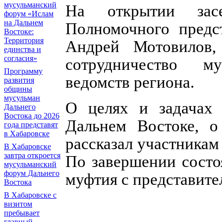
мусульманский
На открытии засе
форум «Ислам
на Дальнем
Полномочного предс
Востоке:
Территория
Андрей Мотовилов,
единства и
согласия»
сотрудничество м
Программу
ведомств региона.
развития
общины
мусульман
О целях и задачах
Дальнего
Востока до 2026
Дальнем Востоке, о
года представят
в Хабаровске
рассказал участникам
В Хабаровске
завтра откроется
По завершении состо
мусульманский
форум Дальнего
муфтия с представите
Востока
В Хабаровске с
визитом
пребывает
главный