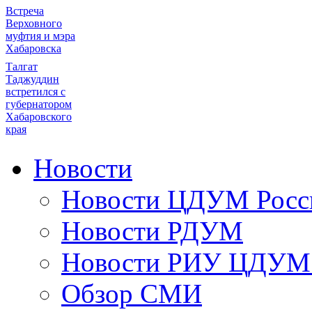
Встреча
Верховного
муфтия и мэра
Хабаровска
Талгат
Таджуддин
встретился с
губернатором
Хабаровского
края
Новости
Новости ЦДУМ Росс
Новости РДУМ
Новости РИУ ЦДУМ 
Обзор СМИ