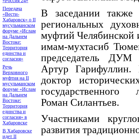
«Россия 24»
Передача
В заседании также 
«Вести-
Хабаровск» о II
региональных духо
мусульманском
форуме «Ислам
муфтий Челябинской и
на Дальнем
Востоке:
имам-мухтасиб Тюме
Территория
единства и
председатель ДУМ 
согласия»
Артур Гарифуллин. 
Речь
Верховного
доктор исторически
муфтия на II
мусульманском
государственного л
форуме «Ислам
на Дальнем
Роман Силантьев.
Востоке:
Территория
единства и
Участниками кругло
согласия» в
Хабаровске
развития традиционно
В Хабаровске
идет II