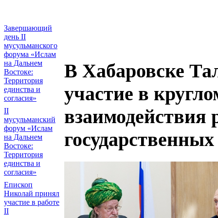
Завершающий
день II
мусульманского
форума «Ислам
на Дальнем
В Хабаровске Та
Востоке:
Территория
участие в кругло
единства и
согласия»
взаимодействия 
II
мусульманский
форум «Ислам
государственных
на Дальнем
Востоке:
Территория
единства и
согласия»
Епископ
Николай принял
участие в работе
II