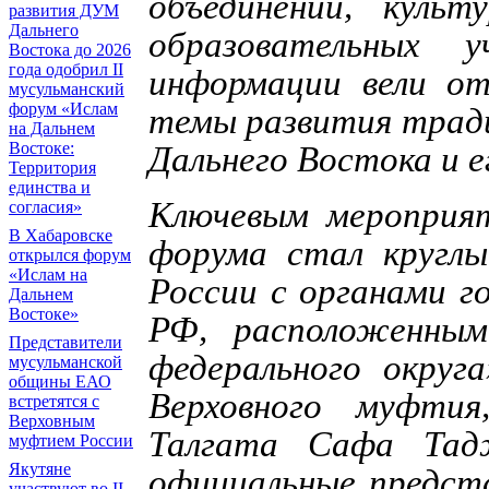
объединений, культ
развития ДУМ
Дальнего
образовательных у
Востока до 2026
года одобрил II
информации вели о
мусульманский
форум «Ислам
темы развития трад
на Дальнем
Востоке:
Дальнего Востока и 
Территория
единства и
Ключевым мероприят
согласия»
В Хабаровске
форума стал кругл
открылся форум
«Ислам на
России с органами г
Дальнем
Востоке»
РФ, расположенным
Представители
федерального округ
мусульманской
общины ЕАО
Верховного муфти
встретятся с
Верховным
Талгата Сафа Тад
муфтием России
Якутяне
официальные предста
участвуют во II