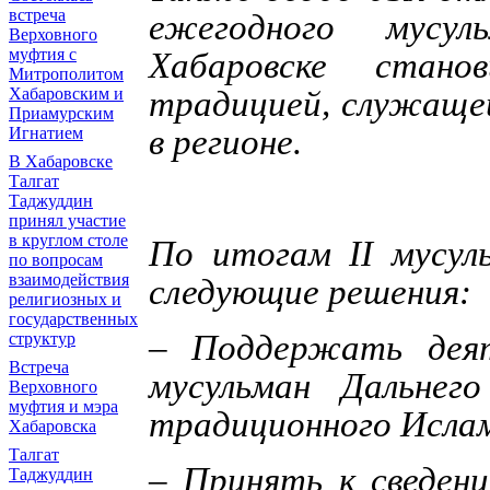
встреча
ежегодного мусу
Верховного
муфтия с
Хабаровске стан
Митрополитом
Хабаровским и
традицией, служащей
Приамурским
в регионе.
Игнатием
В Хабаровске
Талгат
Таджуддин
принял участие
в круглом столе
По итогам II мусул
по вопросам
взаимодействия
следующие решения:
религиозных и
государственных
– Поддержать деят
структур
Встреча
мусульман Дальнег
Верховного
муфтия и мэра
традиционного Исла
Хабаровска
Талгат
– Принять к сведени
Таджуддин