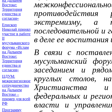
на Дальнем
межконфессиона
Востоке:
Территория
противодействия 
единства и
согласия»
экстремизму, а 
Епископ
последовательной и 
Николай принял
участие в работе
в деле ее воспитания
II
мусульманского
форума «Ислам
В связи с поставле
на Дальнем
Востоке:
мусульманский фор
Территория
единства и
заседанием и рядо
согласия»
круглых столов, н
ЦДУМ:
межрелигиозное
Христианства и
сотрудничество
на Дальнем
федеральных и регио
Востоке –
пример для всей
власти и управлени
РФ
Программу