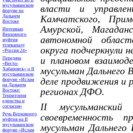
мусульманском
власти и управлен
форуме на
Дальнем
Камчатского, Прим
Востоке
Амурской, Магадан
Интервью
Верховного
автономной област
муфтия
телеканалу
округа подчеркнули 
«Россия 24»
и плановом взаимод
Передача
«Вести-
мусульман Дальнего 
Хабаровск» о II
мусульманском
деле продвижения и 
форуме «Ислам
на Дальнем
регионах ДФО.
Востоке:
Территория
единства и
II мусульманский
согласия»
Речь Верховного
своевременность п
муфтия на II
мусульманском
мусульман Дальнего
форуме «Ислам