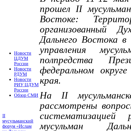
прошел II мусульма
Востоке: Террит
организованный Ду
Дальнего Востока в 
управления мусу
Новости
полпредства През
ЦДУМ
России
федеральном округе
Новости
РДУМ
края.
Новости
РИУ ЦДУМ
России
На II мусульманс
Обзор СМИ
рассмотрены вопросы
систематизацией 
II
мусульманский
мусульман Даль
форум «Ислам