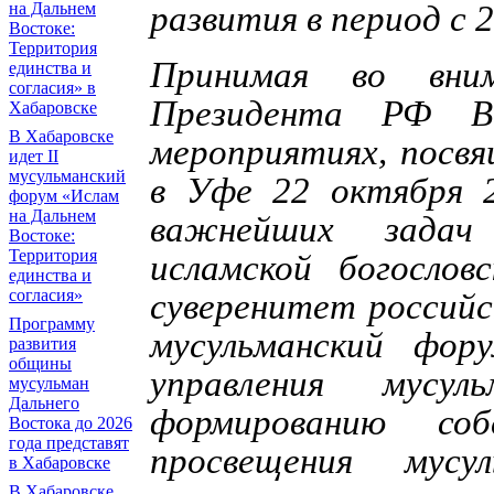
на Дальнем
развития в период с 
Востоке:
Территория
Принимая во вни
единства и
согласия» в
Президента РФ В
Хабаровске
В Хабаровске
мероприятиях, посв
идет II
мусульманский
в Уфе 22 октября 
форум «Ислам
на Дальнем
важнейших задач
Востоке:
Территория
исламской богослов
единства и
согласия»
суверенитет российс
Программу
мусульманский фор
развития
общины
управления мусу
мусульман
Дальнего
формированию соб
Востока до 2026
года представят
просвещения мус
в Хабаровске
В Хабаровске