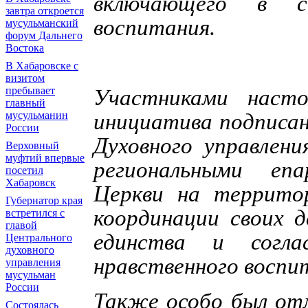
включающего в с
завтра откроется
воспитания.
мусульманский
форум Дальнего
Востока
В Хабаровске с
визитом
пребывает
Участниками насто
главный
мусульманин
инициатива подписан
России
Духовного управлени
Верховный
муфтий впервые
региональными епа
посетил
Хабаровск
Церкви на террито
Губернатор края
координации своих д
встретился с
главой
единства и согл
Центрального
духовного
нравственного воспит
управления
мусульман
России
Также особо был от
Состоялась