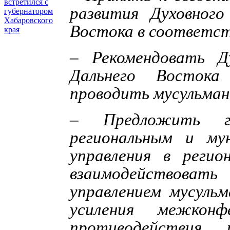
встретился с
развития Духовного
губернатором
Хабаровского
Востока в соответст
края
– Рекомендовать Д
Дальнего Востока
проводить мусульма
– Предложить го
региональным и му
управления в реги
взаимодействоват
управлением мусульм
усиления межконфе
противодействия 