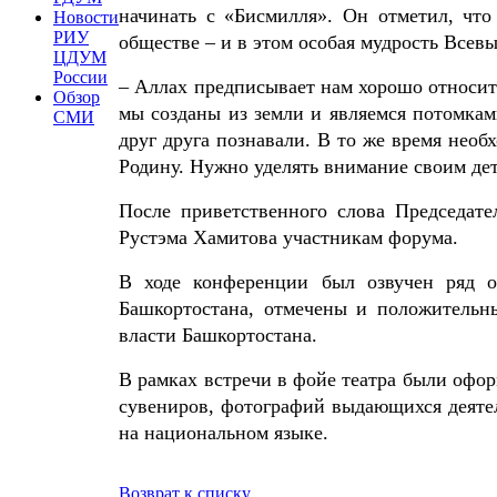
начинать с «Бисмилля». Он отметил, чт
Новости
РИУ
обществе – и в этом особая мудрость Всев
ЦДУМ
России
– Аллах предписывает нам хорошо относитьс
Обзор
мы созданы из земли и являемся потомка
СМИ
друг друга познавали. В то же время необ
Родину. Нужно уделять внимание своим дет
После приветственного слова Председат
Рустэма Хамитова участникам форума.
В ходе конференции был озвучен ряд о
Башкортостана, отмечены и положительн
власти Башкортостана.
В рамках встречи в фойе театра были офо
сувениров, фотографий выдающихся деятеле
на национальном языке.
Возврат к списку