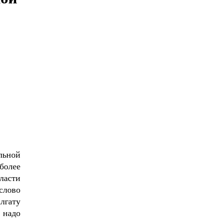
льной
более
ласти
слово
лгату
 надо