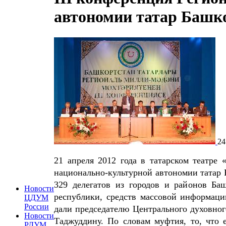
автономии татар Башк
24
21 апреля 2012 года в татарском театре
национально-культурной автономии татар 
329 делегатов из городов и районов Баш
Новости
республики, средств массовой информаци
ЦДУМ
России
дали председателю Центрального духовно
Новости
Таджуддину. По словам муфтия, то, что 
РДУМ