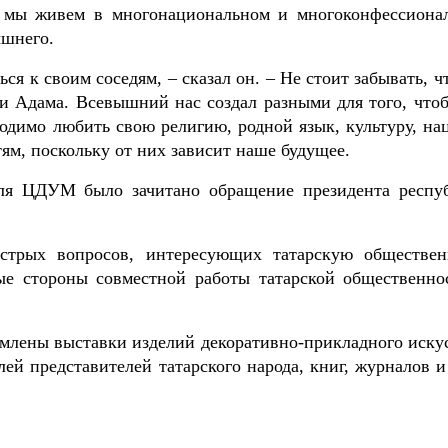
о мы живем в многонациональном и многоконфессиона
ышнего.
я к своим соседям, – сказал он. – Не стоит забывать, ч
ми Адама. Всевышний нас создал разными для того, что
ходимо любить свою религию, родной язык, культуру, на
ям, поскольку от них зависит наше будущее.
еля ЦДУМ было зачитано обращение президента респу
стрых вопросов, интересующих татарскую обществен
ые стороны совместной работы татарской общественно
рмлены выставки изделий декоративно-прикладного искус
й представителей татарского народа, книг, журналов и 