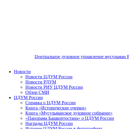
Центральное духовное управление мусульман 
Новости
Новости ЦДУМ России
Новости РДУМ
Новости РИУ ЦДУМ России
Обзор СМИ
ЦДУМ России
Справка о ЦДУМ России
Книга «Исторические очерки»
Книга «Мусульманское духовное собрание»
«Панорама Башкортостана» о ЦДУМ России
Награды ЦДУМ России
История ЦДУМ России в фотографиях