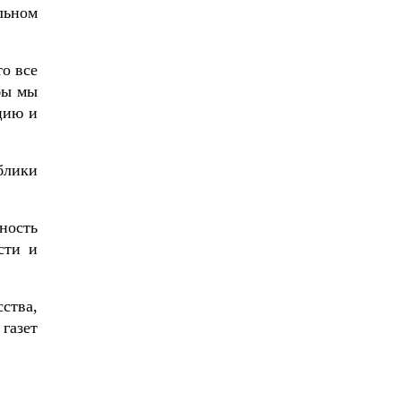
льном
то все
бы мы
цию и
блики
ность
сти и
ства,
газет