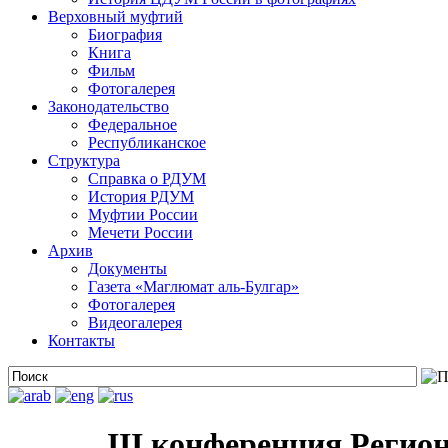
Верховный муфтий
Биография
Книга
Фильм
Фотогалерея
Законодательство
Федеральное
Республиканское
Структура
Справка о РДУМ
История РДУМ
Муфтии России
Мечети России
Архив
Документы
Газета «Маглюмат аль-Булгар»
Фотогалерея
Видеогалерея
Контакты
III конференция Регио