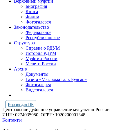
Верховный муфтий
Биография
Книга
Фильм
Фотогалерея
Законодательство
Федеральное
Республиканское
Структура
Справка о РДУМ
История РДУМ
Муфтии России
Мечети России
Архив
Документы
Газета «Маглюмат аль-Булгар»
Фотогалерея
Видеогалерея
Версия для ПК
Центральное духовное управление мусульман России
ИНН: 0274035950
ОГРН: 1020200001348
Контакты