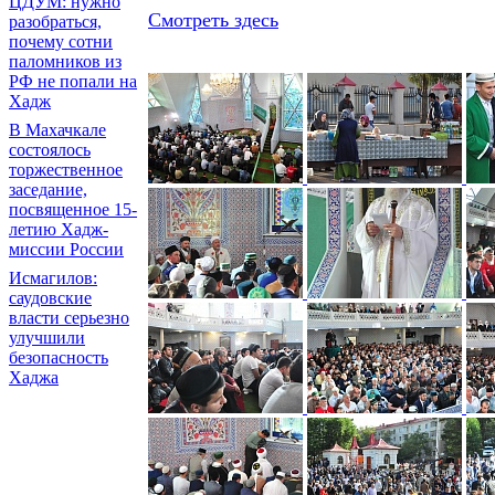
ЦДУМ: нужно
Смотреть здесь
разобраться,
почему сотни
паломников из
РФ не попали на
Хадж
В Махачкале
состоялось
торжественное
заседание,
посвященное 15-
летию Хадж-
миссии России
Исмагилов:
саудовские
власти серьезно
улучшили
безопасность
Хаджа