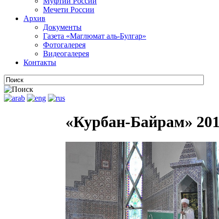
Муфтии России
Мечети России
Архив
Документы
Газета «Маглюмат аль-Булгар»
Фотогалерея
Видеогалерея
Контакты
«Курбан-Байрам» 20