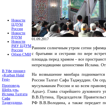
Новости
ЦДУМ
России
Новости
РДУМ
01.09.2017
Новости
РИУ ЦДУМ
Ранним солнечным утром сотни уфимце
России
с братьями и сестрами по вере встре
Обзор СМИ
площадь перед храмом – все пространс
непреходящими ценностями Ислама. Отр
В Уфе прошел
На возвышение минбара поднимается
«Kurban Halal
Fest»
России Талгат Сафа Таджуддин. Он сер
мусульманам России и ко всем правове
Проповедь
Шейх-уль-
Адха»). Глава старейшего духовного 
Ислама Талгата
В.В.Путина, Председателя Правительс
Сафа
РФ В.В.Володина, а также передает п
Таджуддина,