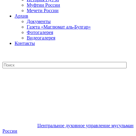
Муфтии России
Мечети России
Архив
Документы
Газета «Маглюмат аль-Булгар»
Фотогалерея
Видеогалерея
Контакты
Центральное духовное управление
мусульман России
Центральное духовное управление мусульман
России