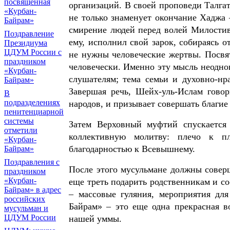
посвященная
организаций. В своей проповеди Талга
«Курбан-
не только знаменует окончание Хаджа 
Байрам»
смирение людей перед волей Милостив
Поздравление
ему, исполнил свой зарок, собираясь 
Президиума
ЦДУМ России с
не нужны человеческие жертвы. Посвят
праздником
человечески. Именно эту мысль неодн
«Курбан-
слушателям; тема семьи и духовно-нр
Байрам»
Завершая речь, Шейх-уль-Ислам говор
В
подразделениях
народов, и призывает совершать благие
пенитенциарной
системы
Затем Верховный муфтий спускается
отметили
коллективную молитву: плечо к п
«Курбан-
благодарностью к Всевышнему.
Байрам»
Поздравления с
После этого мусульмане должны совер
праздником
«Курбан-
еще треть подарить родственникам и со
Байрам» в адрес
– массовые гуляния, мероприятия для
российских
Байрам» – это еще одна прекрасная в
мусульман и
ЦДУМ России
нашей уммы.