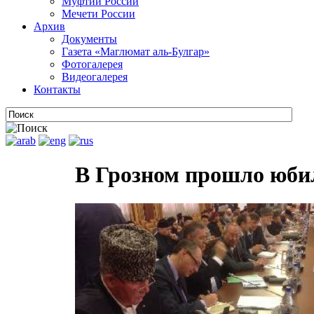
Муфтии России
Мечети России
Архив
Документы
Газета «Маглюмат аль-Булгар»
Фотогалерея
Видеогалерея
Контакты
В Грозном прошло юбил