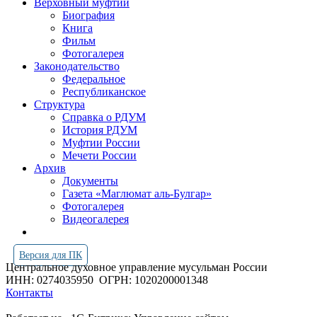
Верховный муфтий
Биография
Книга
Фильм
Фотогалерея
Законодательство
Федеральное
Республиканское
Структура
Справка о РДУМ
История РДУМ
Муфтии России
Мечети России
Архив
Документы
Газета «Маглюмат аль-Булгар»
Фотогалерея
Видеогалерея
Версия для ПК
Центральное духовное управление мусульман России
ИНН: 0274035950
ОГРН: 1020200001348
Контакты