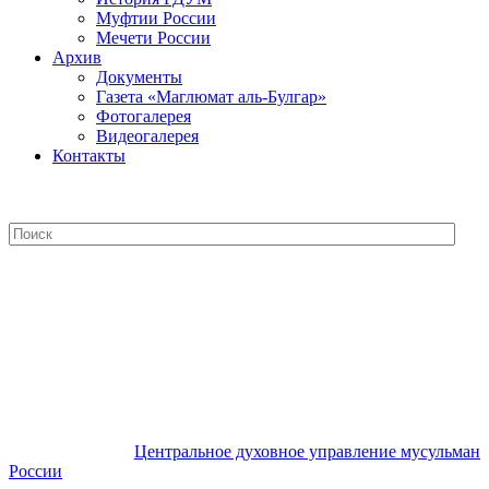
Муфтии России
Мечети России
Архив
Документы
Газета «Маглюмат аль-Булгар»
Фотогалерея
Видеогалерея
Контакты
Центральное духовное управление
мусульман России
Центральное духовное управление мусульман
России