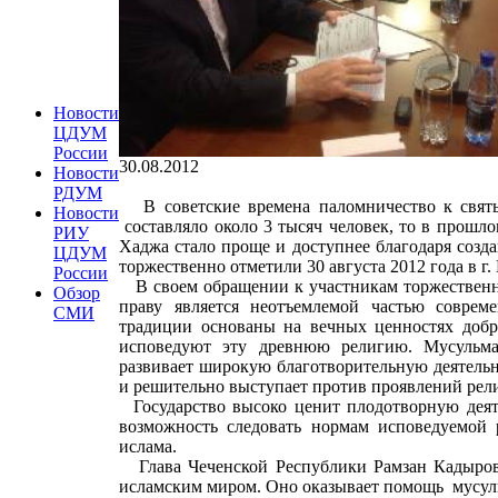
Новости
ЦДУМ
России
30.08.2012
Новости
РДУМ
В советские времена паломничество к святы
Новости
составляло около 3 тысяч человек, то в прошл
РИУ
Хаджа стало проще и доступнее благодаря созд
ЦДУМ
торжественно отметили 30 августа 2012 года в 
России
В своем обращении к участникам торжественно
Обзор
праву является неотъемлемой частью соврем
СМИ
традиции основаны на вечных ценностях добр
исповедуют эту древнюю религию. Мусульма
развивает широкую благотворительную деятельн
и решительно выступает против проявлений рел
Государство высоко ценит плодотворную деяте
возможность следовать нормам исповедуемой 
ислама.
Глава Чеченской Республики Рамзан Кадыров
исламским миром. Оно оказывает помощь мусуль