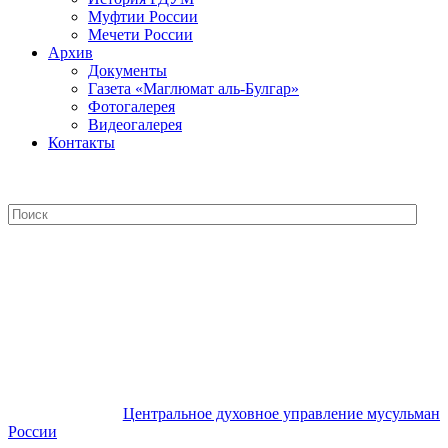
Муфтии России
Мечети России
Архив
Документы
Газета «Маглюмат аль-Булгар»
Фотогалерея
Видеогалерея
Контакты
Центральное духовное управление
мусульман России
Центральное духовное управление мусульман
России