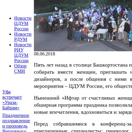
Новости
ЦДУМ
России
Новости
РДУМ
Новости
РИУ
08.06.2018
ЦДУМ
России
Пять лет назад в столице Башкортостана п
Обзор
СМИ
собирать вместе женщин, приглашать н
дизайнеров, а после общения с ними в
мероприятия – ЦДУМ России, его общест
Уфа
встречает
Нынешний «Ифтар от счастливых женщин
«Ураза-
обширная программа праздника позволила
Байрам»
новые впечатления, вдохновиться и заряд
Праздничное
поздравление
Перед собравшимися в конференц-з
и проповедь
приглашенные специалисты: гинеколог, 
Верховного