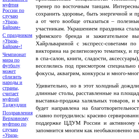
муфтия
тренер по восточным танцам. Интересны
России по
сохранить здоровье, быть энергичной и пр
случаю
а от чего вообще отказаться – полезны
«Ураза-
Байрам»
участникам. Украшением праздника стала
С праздником
уфимского бренда и зажигательное вы
«Ураза-
Хайрльвариной с экспресс-советами по
Байрам»!
викторина на религиозную тематику, и п
Чемпионат
в спа-салон, книги, сладости, аксессуары
мира по
веселились под присмотром специально
футболу
может
фокусы, аквагрим, конкурсы и много-мног
сблизить
народы и
Удивительно, но в этот холодный дождли
страны,
длинные столы, расставленные на площади
считает
муфтий
выставка-продажа халяльных товаров, и 
Таджуддин
будет направлена на благотворительнос
Поздравления
славно потрудились: красиво сервированн
Верховному
поддержке ЦДУМ России и активному с
муфтию по
случаю
запомнится многим как необыкновенно в
«Ураза-