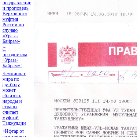
поздравление
и проповедь
Верховного
муфтия
России по
случаю
«Ураза-
Байрам»
С
праздником
«Ураза-
Байрам»!
Чемпионат
мира по
футболу
может
сблизить
народы и
страны,
считает
муфтий
Таджуддин
«Ифтар от
счастливых