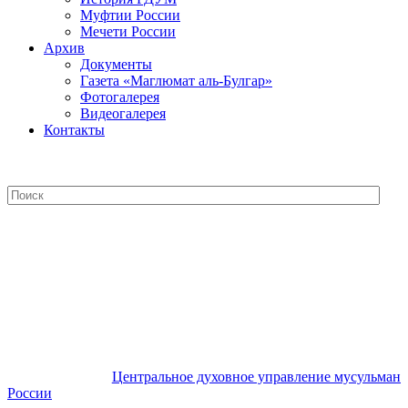
Муфтии России
Мечети России
Архив
Документы
Газета «Маглюмат аль-Булгар»
Фотогалерея
Видеогалерея
Контакты
Центральное духовное управление
мусульман России
Центральное духовное управление мусульман
России