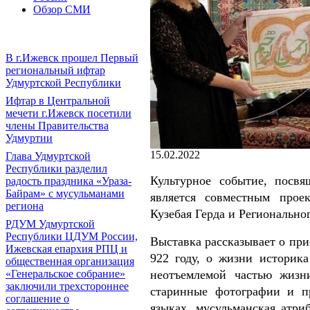
Обзор СМИ
В г.Ижевск прошел Первый
региональный ифтар
Удмуртской Республики
Ифтар в Центральной
мечети г.Ижевск посетили
члены Правительства
Удмуртии
15.02.2022
Глава Удмуртской
Республики разделил
Культурное событие, посв
радость праздника «Ураза-
Байрам» с мусульманами
является совместным прое
региона
Кузебая Герда и Региональн
РДУМ Удмуртской
Республики ЦДУМ России,
Выставка рассказывает о пр
Ижевская епархия РПЦ и
922 году, о жизни историк
общественная организация
неотъемлемой частью жизни
«Генеральское собрание»
заключили трехстороннее
старинные фотографии и п
соглашение о
языках, мусульманская атри