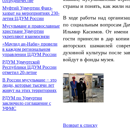
сотрудничестве
страны и понять, как жили н
Муфтий Удмуртии Фаиз-
хазрат на мероприятиях 230-
В ходе работы над организа
летия ЦДУМ России
по социальным вопросам Да
Мусульмане и православные
Ильмир Касимов. От имени
христиане Удмуртии
укрепляют взаимосвязи
гости принесли в дар копи
«Маулид ан-Наби» провели
авторских шамаилей совре
в каждом региональном
духовной культуры после з
управлении ЦДУМ России
войдут в фонды музея.
РДУМ Удмуртской
Республики ЦДУМ России
отметил 20-летие
В России мусульмане − это
люди, которые тысячи лет
живут на этих территориях
РДУМ по Удмуртии
заключило соглашение с
УФМС
Возврат к списку