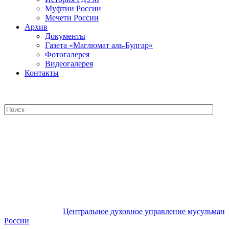
Муфтии России
Мечети России
Архив
Документы
Газета «Маглюмат аль-Булгар»
Фотогалерея
Видеогалерея
Контакты
Центральное духовное управление
мусульман России
Центральное духовное управление мусульман
России