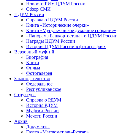
Новости РИУ ЦДУМ России
Обзор СМИ
ЦДУМ России
Справка о ЦДУМ России
Книга «Исторические очерки»
Книга «Мусульманское духовное собрание»
«Панорама Башкортостана» о ЦДУМ России
Награды ЦДУМ России
История ЦДУМ России в фотографиях
Верховный муфтий
Биография
Книга
Фильм
Фотогалерея
Законодательство
Федеральное
Республиканское
Структура
Справка о РДУМ
История РДУМ
Муфтии России
Мечети России
Архив
Документы
Газета «Маглюмат аль-Булгар»