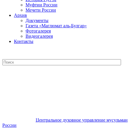
Муфтии России
Мечети России
Архив
Документы
Газета «Маглюмат аль-Булгар»
Фотогалерея
Видеогалерея
Контакты
Центральное духовное управление
мусульман России
Центральное духовное управление мусульман
России