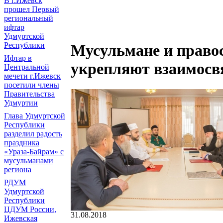
В г.Ижевск
прошел Первый
региональный
ифтар
Удмуртской
Республики
Мусульмане и право
Ифтар в
укрепляют взаимосв
Центральной
мечети г.Ижевск
посетили члены
Правительства
Удмуртии
Глава Удмуртской
Республики
разделил радость
праздника
«Ураза-Байрам» с
мусульманами
региона
РДУМ
Удмуртской
Республики
ЦДУМ России,
31.08.2018
Ижевская