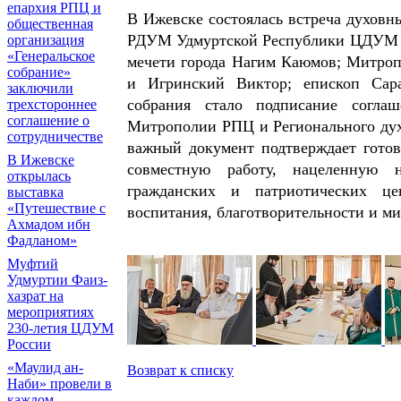
епархия РПЦ и
В Ижевске состоялась встреча духовны
общественная
РДУМ Удмуртской Республики ЦДУМ Р
организация
«Генеральское
мечети города Нагим Каюмов; Митроп
собрание»
и Игринский Виктор; епископ Сар
заключили
собрания стало подписание согла
трехстороннее
соглашение о
Митрополии РПЦ и Регионального ду
сотрудничестве
важный документ подтверждает гото
В Ижевске
совместную работу, нацеленную н
открылась
гражданских и патриотических цен
выставка
«Путешествие с
воспитания, благотворительности и ми
Ахмадом ибн
Фадланом»
Муфтий
Удмуртии Фаиз-
хазрат на
мероприятиях
230-летия ЦДУМ
России
«Маулид ан-
Возврат к списку
Наби» провели в
каждом