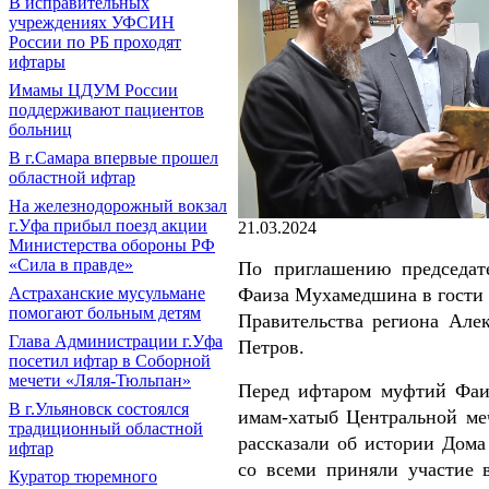
В исправительных
учреждениях УФСИН
России по РБ проходят
ифтары
Имамы ЦДУМ России
поддерживают пациентов
больниц
В г.Самара впервые прошел
областной ифтар
На железнодорожный вокзал
г.Уфа прибыл поезд акции
21.03.2024
Министерства обороны РФ
«Сила в правде»
По приглашению председа
Фаиза Мухамедшина в гости
Астраханские мусульмане
помогают больным детям
Правительства региона Але
Глава Администрации г.Уфа
Петров.
посетил ифтар в Соборной
мечети «Ляля-Тюльпан»
Перед ифтаром муфтий Фаи
В г.Ульяновск состоялся
имам-хатыб Центральной ме
традиционный областной
рассказали об истории Дома
ифтар
со всеми приняли участие 
Куратор тюремного