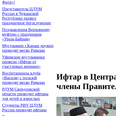
Фитр»!
Представитель ЦДУМ
России в Чувашской
Республике провел
праздничное богослужение
Поздравления Верховному
муфтию с праздником
«Ураза-Байрам»
Мусульмане г.Канаш дружно
проводят месяц Рамазан
Уфимские мусульманки
провели «Ифтар от
счастливых женщин»
Воспитанницы клуба
Ифтар в Центра
«Василя» с пользой
проводят месяц Рамазан
члены Правите
РДУМ Свердловской
области проводит ифтары
для детей и взрослых
Студенты РИУ ЦДУМ
России проводят ифтары