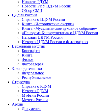
Новости РДУМ
Новости РИУ ЦДУМ России
Обзор СМИ
ЦДУМ России
Справка о ЦДУМ России
Книга «Исторические очерки»
Книга «Мусульманское духовное собрание»
«Панорама Башкортостана» о ЦДУМ России
Награды ЦДУМ России
История ЦДУМ России в фотографиях
Верховный муфтий
Биография
Книга
Фильм
Фотогалерея
Законодательство
Федеральное
Республиканское
Структура
Справка о РДУМ
История РДУМ
Муфтии России
Мечети России
Архив
Документы