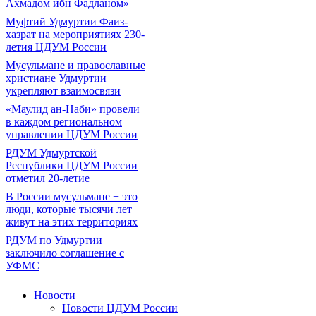
Ахмадом ибн Фадланом»
Муфтий Удмуртии Фаиз-
хазрат на мероприятиях 230-
летия ЦДУМ России
Мусульмане и православные
христиане Удмуртии
укрепляют взаимосвязи
«Маулид ан-Наби» провели
в каждом региональном
управлении ЦДУМ России
РДУМ Удмуртской
Республики ЦДУМ России
отметил 20-летие
В России мусульмане − это
люди, которые тысячи лет
живут на этих территориях
РДУМ по Удмуртии
заключило соглашение с
УФМС
Новости
Новости ЦДУМ России