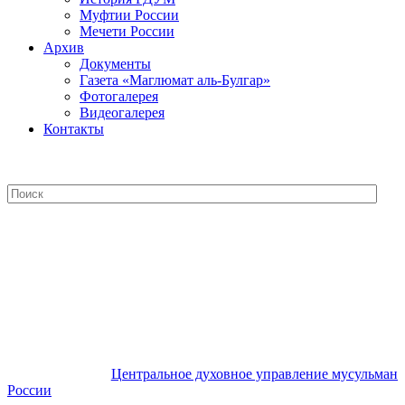
Муфтии России
Мечети России
Архив
Документы
Газета «Маглюмат аль-Булгар»
Фотогалерея
Видеогалерея
Контакты
Центральное духовное управление
мусульман России
Центральное духовное управление мусульман
России