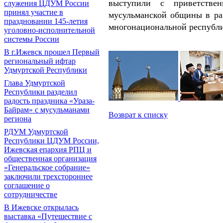
выступили с приветстве
служения ЦДУМ России
принял участие в
мусульманской общины в ра
праздновании 145-летия
многонациональной республи
уголовно-исполнительной
системы России
В г.Ижевск прошел Первый
региональный ифтар
Удмуртской Республики
Глава Удмуртской
Республики разделил
радость праздника «Ураза-
Байрам» с мусульманами
Возврат к списку
региона
РДУМ Удмуртской
Республики ЦДУМ России,
Ижевская епархия РПЦ и
общественная организация
«Генеральское собрание»
заключили трехстороннее
соглашение о
сотрудничестве
В Ижевске открылась
выставка «Путешествие с