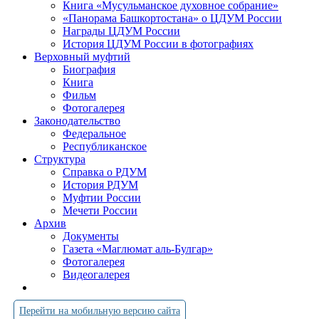
Книга «Мусульманское духовное собрание»
«Панорама Башкортостана» о ЦДУМ России
Награды ЦДУМ России
История ЦДУМ России в фотографиях
Верховный муфтий
Биография
Книга
Фильм
Фотогалерея
Законодательство
Федеральное
Республиканское
Структура
Справка о РДУМ
История РДУМ
Муфтии России
Мечети России
Архив
Документы
Газета «Маглюмат аль-Булгар»
Фотогалерея
Видеогалерея
Перейти на мобильную версию сайта