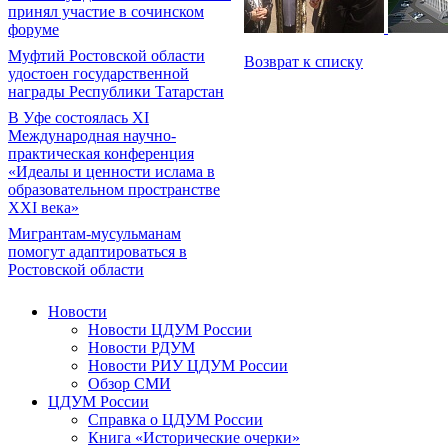
принял участие в сочинском
форуме
Муфтий Ростовской области
Возврат к списку
удостоен государственной
награды Республики Татарстан
В Уфе состоялась XI
Международная научно-
практическая конференция
«Идеалы и ценности ислама в
образовательном пространстве
XXI века»
Мигрантам-мусульманам
помогут адаптироваться в
Ростовской области
Новости
Новости ЦДУМ России
Новости РДУМ
Новости РИУ ЦДУМ России
Обзор СМИ
ЦДУМ России
Справка о ЦДУМ России
Книга «Исторические очерки»