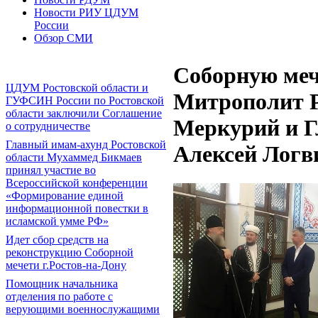
Новости РИУ ЦДУМ
России
Обзор СМИ
Соборную меч
ЦДУМ Ростовской области и
Митрополит Р
ГУФСИН России по Ростовской
области заключили Соглашение
Меркурий и Г
о сотрудничестве
Главный имам-ахунд Ростовской
Алексей Логв
области Мухаммед Бикмаев
принял участие во
Всероссийской конференции
«Формирование единой
информационной повестки в
исламской умме РФ»
Идет сбор средств на
реконструкцию Соборной
мечети г.Ростов-на-Дону
Помощник начальника
отделения по работе с
верующими военнослужащими