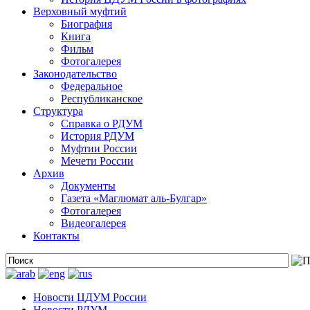
Верховный муфтий
Биография
Книга
Фильм
Фотогалерея
Законодательство
Федеральное
Республиканское
Структура
Справка о РДУМ
История РДУМ
Муфтии России
Мечети России
Архив
Документы
Газета «Маглюмат аль-Булгар»
Фотогалерея
Видеогалерея
Контакты
Новости ЦДУМ России
Новости РДУМ