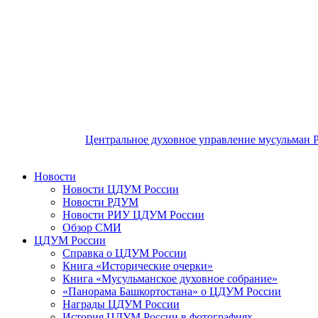
Центральное духовное управление мусульман 
Новости
Новости ЦДУМ России
Новости РДУМ
Новости РИУ ЦДУМ России
Обзор СМИ
ЦДУМ России
Справка о ЦДУМ России
Книга «Исторические очерки»
Книга «Мусульманское духовное собрание»
«Панорама Башкортостана» о ЦДУМ России
Награды ЦДУМ России
История ЦДУМ России в фотографиях