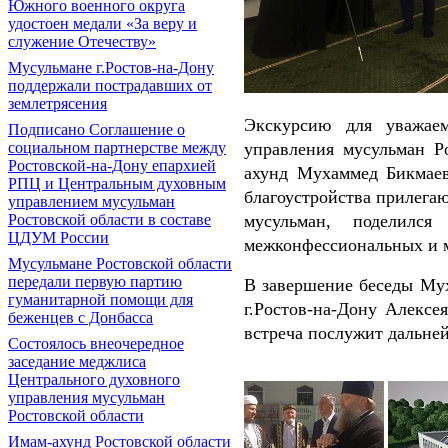
Южного военного округа
удостоен медали «За веру и
служение Отечеству»
Мусульмане г.Ростов-на-Дону
поддержали пострадавших от
землетрясения
Экскурсию для уважаем
Подписано Соглашение о
социальном партнерстве между
управления мусульман Р
Ростовской-на-Дону епархией
ахунд Мухаммед Бикмаев
РПЦ и Центральным духовным
благоустройства прилегаю
управлением мусульман
Ростовской области в составе
мусульман, поделилс
ЦДУМ России
межконфессиональных и м
Мусульмане Ростовской области
передали первую партию
В завершение беседы Му
гуманитарной помощи для
г.Ростов-на-Дону Алексе
беженцев с Донбасса
встреча послужит дальне
Состоялось внеочередное
заседание меджлиса
Центрального духовного
управления мусульман
Ростовской области
Имам-ахунд Ростовской области