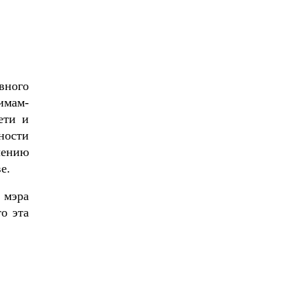
вного
имам-
ети и
ности
ению
е.
 мэра
о эта