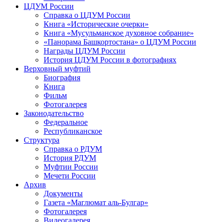
ЦДУМ России
Справка о ЦДУМ России
Книга «Исторические очерки»
Книга «Мусульманское духовное собрание»
«Панорама Башкортостана» о ЦДУМ России
Награды ЦДУМ России
История ЦДУМ России в фотографиях
Верховный муфтий
Биография
Книга
Фильм
Фотогалерея
Законодательство
Федеральное
Республиканское
Структура
Справка о РДУМ
История РДУМ
Муфтии России
Мечети России
Архив
Документы
Газета «Маглюмат аль-Булгар»
Фотогалерея
Видеогалерея