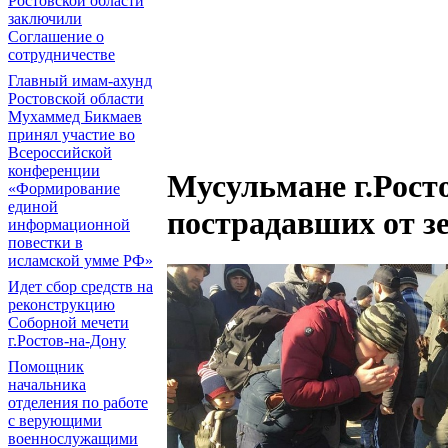
Ростовской области
заключили
Соглашение о
сотрудничестве
Главный имам-ахунд
Ростовской области
Мухаммед Бикмаев
принял участие во
Всероссийской
конференции
Мусульмане г.Рост
«Формирование
единой
пострадавших от з
информационной
повестки в
исламской умме РФ»
Идет сбор средств на
реконструкцию
Соборной мечети
г.Ростов-на-Дону
Помощник
начальника
отделения по работе
с верующими
военнослужащими