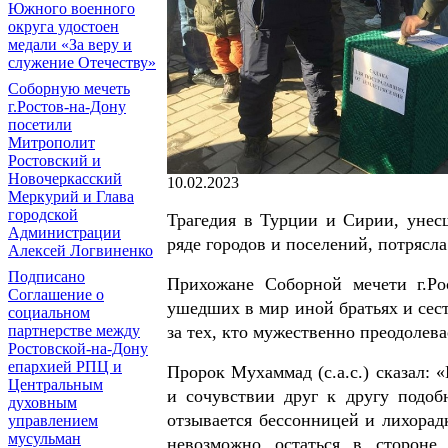
Южного военного
округа удостоен
медали «За веру и
служение Отечеству»
Соборную мечеть
г.Ростов-на-Дону
посетили
Митрополит
Ростовский и
Новочеркасский
10.02.2023
Меркурий и Глава
городской
Трагедия в Турции и Сирии, унес
Администрации
ряде городов и поселений, потрясла
Алексей Логвиненко
Подписано
Прихожане Соборной мечети г.Ро
Соглашение о
ушедших в мир иной братьях и сестр
социальном
за тех, кто мужественно преодолев
партнерстве между
Ростовской-на-Дону
епархией РПЦ и
Пророк Мухаммад (с.а.с.) сказал:
Центральным
и сочувствии друг к другу подобн
духовным
отзывается бессонницей и лихорадк
управлением
мусульман
невозможно остаться в стороне