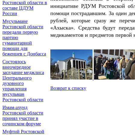
Ростовской области в
инициативе РДУМ Ростовской обл
составе ЦДУМ
помощи пострадавшим. За один де
России
рублей, которые сразу же переч
Мусульмане
Ростовской области
«Ахыска». Средства будут перед
передали первую
медикаментов и предметов первой 
партию
гуманитарной
помощи для
беженцев с Донбасса
Состоялось
внеочередное
заседание меджлиса
Центрального
духовного
Возврат к списку
управления
мусульман
Ростовской области
Имам-ахунд
Ростовской области
принял участие в
сочинском форуме
Муфтий Ростовской