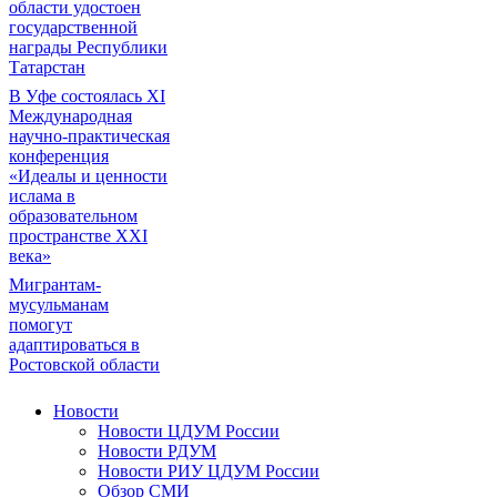
области удостоен
государственной
награды Республики
Татарстан
В Уфе состоялась XI
Международная
научно-практическая
конференция
«Идеалы и ценности
ислама в
образовательном
пространстве XXI
века»
Мигрантам-
мусульманам
помогут
адаптироваться в
Ростовской области
Новости
Новости ЦДУМ России
Новости РДУМ
Новости РИУ ЦДУМ России
Обзор СМИ