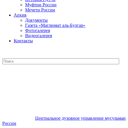
Муфтии России
Мечети России
Архив
Документы
Газета «Маглюмат аль-Булгар»
Фотогалерея
Видеогалерея
Контакты
Центральное духовное управление
мусульман России
Центральное духовное управление мусульман
России