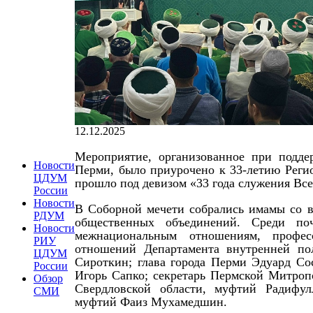
12.12.2025
Мероприятие, организованное при подде
Новости
Перми, было приурочено к 33-летию Реги
ЦДУМ
прошло под девизом «33 года служения Вс
России
Новости
В Соборной мечети собрались имамы со в
РДУМ
общественных объединений. Среди п
Новости
межнациональным отношениям, профес
РИУ
отношений Департамента внутренней по
ЦДУМ
Сироткин; глава города Перми Эдуард Со
России
Игорь Сапко; секретарь Пермской Митро
Обзор
Свердловской области, муфтий Радифул
СМИ
муфтий Фаиз Мухамедшин.