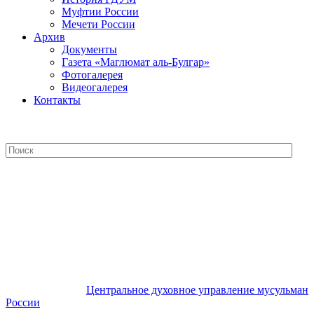
Муфтии России
Мечети России
Архив
Документы
Газета «Маглюмат аль-Булгар»
Фотогалерея
Видеогалерея
Контакты
Центральное духовное управление
мусульман России
Центральное духовное управление мусульман
России