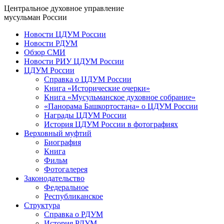
Центральное духовное управление
мусульман России
Новости ЦДУМ России
Новости РДУМ
Обзор СМИ
Новости РИУ ЦДУМ России
ЦДУМ России
Справка о ЦДУМ России
Книга «Исторические очерки»
Книга «Мусульманское духовное собрание»
«Панорама Башкортостана» о ЦДУМ России
Награды ЦДУМ России
История ЦДУМ России в фотографиях
Верховный муфтий
Биография
Книга
Фильм
Фотогалерея
Законодательство
Федеральное
Республиканское
Структура
Справка о РДУМ
История РДУМ