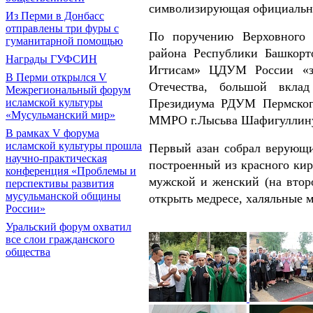
символизирующая официально
Из Перми в Донбасс
отправлены три фуры с
По поручению Верховного 
гуманитарной помощью
района Республики Башкорт
Награды ГУФСИН
Игтисам» ЦДУМ России «з
В Перми открылся V
Отечества, большой вклад
Межрегиональный форум
исламской культуры
Президиума РДУМ Пермског
«Мусульманский мир»
ММРО г.Лысьва Шафигуллину
В рамках V форума
исламской культуры прошла
Первый азан собрал верующ
научно-практическая
построенный из красного кир
конференция «Проблемы и
мужской и женский (на втор
перспективы развития
мусульманской общины
открыть медресе, халяльные 
России»
Уральский форум охватил
все слои гражданского
общества