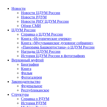
Новости
Новости ЦДУМ России
Новости РДУМ
Новости РИУ ЦДУМ России
Обзор СМИ
ЦДУМ России
Справка о ЦДУМ России
Книга «Исторические очерки»
Книга «Мусульманское духовное собрание»
«Панорама Башкортостана» о ЦДУМ России
Награды ЦДУМ России
История ЦДУМ России в фотографиях
Верховный муфтий
Биография
Книга
Фильм
Фотогалерея
Законодательство
Федеральное
Республиканское
Структура
Справка о РДУМ
История РДУМ