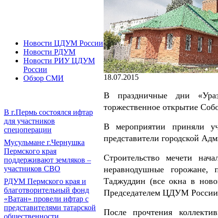
Новости ЦДУМ России
Новости РДУМ
Новости РИУ ЦДУМ
России
18.07.2015
Обзор СМИ
В праздничные дни «Ураз
торжественное открытие Соб
В г.Пермь состоялся ифтар
для участников
В мероприятии приняли у
спецоперации
представители городской Ад
Мусульмане г.Чернушка
Пермского края
Строительство мечети нача
поддерживают земляков –
участников СВО
неравнодушные горожане, 
Таджуддин (все окна в ново
РДУМ Пермского края и
благотворительный фонд
Председателем ЦДУМ России
«Ватан» провели ифтар с
представителями татарской
После прочтения коллектив
общественности