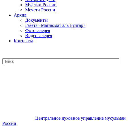
Муфтии России
Мечети России
Архив
Документы
Газета «Маглюмат аль-Булгар»
Фотогалерея
Видеогалерея
Контакты
Центральное духовное управление
мусульман России
Центральное духовное управление мусульман
России