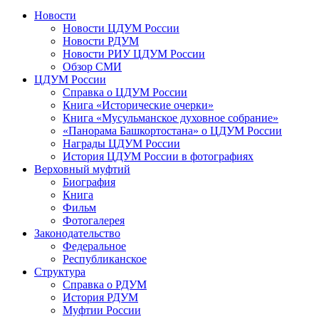
Новости
Новости ЦДУМ России
Новости РДУМ
Новости РИУ ЦДУМ России
Обзор СМИ
ЦДУМ России
Справка о ЦДУМ России
Книга «Исторические очерки»
Книга «Мусульманское духовное собрание»
«Панорама Башкортостана» о ЦДУМ России
Награды ЦДУМ России
История ЦДУМ России в фотографиях
Верховный муфтий
Биография
Книга
Фильм
Фотогалерея
Законодательство
Федеральное
Республиканское
Структура
Справка о РДУМ
История РДУМ
Муфтии России