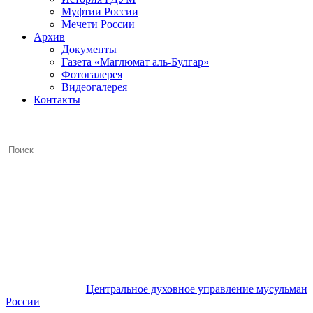
Муфтии России
Мечети России
Архив
Документы
Газета «Маглюмат аль-Булгар»
Фотогалерея
Видеогалерея
Контакты
Центральное духовное управление
мусульман России
Центральное духовное управление мусульман
России