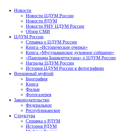
Новости
Новости ЦДУМ России
Новости РДУМ
Новости РИУ ЦДУМ России
Обзор СМИ
ЦДУМ России
Справка о ЦДУМ России
Книга «Исторические очерки»
Книга «Мусульманское духовное собрание»
«Панорама Башкортостана» о ЦДУМ России
Награды ЦДУМ России
История ЦДУМ России в фотографиях
Верховный муфтий
Биография
Книга
Фильм
Фотогалерея
Законодательство
Федеральное
Республиканское
Структура
Справка о РДУМ
История РДУМ