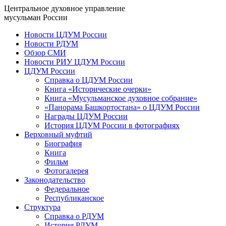
Центральное духовное управление
мусульман России
Новости ЦДУМ России
Новости РДУМ
Обзор СМИ
Новости РИУ ЦДУМ России
ЦДУМ России
Справка о ЦДУМ России
Книга «Исторические очерки»
Книга «Мусульманское духовное собрание»
«Панорама Башкортостана» о ЦДУМ России
Награды ЦДУМ России
История ЦДУМ России в фотографиях
Верховный муфтий
Биография
Книга
Фильм
Фотогалерея
Законодательство
Федеральное
Республиканское
Структура
Справка о РДУМ
История РДУМ