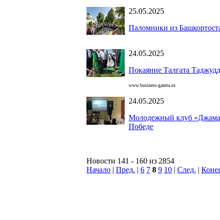
25.05.2025
Паломники из Башкортост
24.05.2025
Покаяние Талгата Таджудд
www.business-gazeta.ru
24.05.2025
Молодежный клуб «Джамал
Победе
Новости 141 - 160 из 2854
Начало
|
Пред.
|
6
7
8
9
10
|
След.
|
Коне