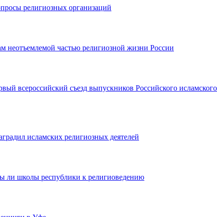
опросы религиозных организаций
ам неотъемлемой частью религиозной жизни России
рвый всероссийский съезд выпускников Российского исламского
градил исламских религиозных деятелей
вы ли школы республики к религиоведению