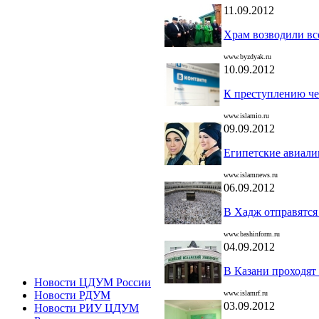
11.09.2012
Храм возводили в
www.byzdyak.ru
10.09.2012
К преступлению че
www.islamio.ru
09.09.2012
Египетские авиали
www.islamnews.ru
06.09.2012
В Хадж отправятся
www.bashinform.ru
04.09.2012
В Казани проходят
Новости ЦДУМ России
www.islamrf.ru
Новости РДУМ
03.09.2012
Новости РИУ ЦДУМ