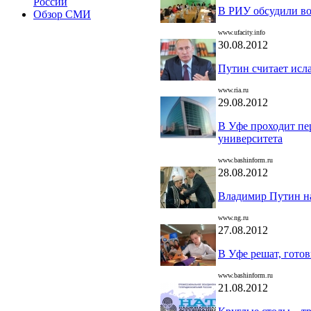
России
В РИУ обсудили в
Обзор СМИ
www.ufacity.info
30.08.2012
Путин считает исл
www.ria.ru
29.08.2012
В Уфе проходит пе
университета
www.bashinform.ru
28.08.2012
Владимир Путин на
www.ng.ru
27.08.2012
В Уфе решат, гото
www.bashinform.ru
21.08.2012