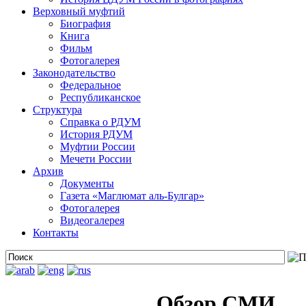
Верховный муфтий
Биография
Книга
Фильм
Фотогалерея
Законодательство
Федеральное
Республиканское
Структура
Справка о РДУМ
История РДУМ
Муфтии России
Мечети России
Архив
Документы
Газета «Маглюмат аль-Булгар»
Фотогалерея
Видеогалерея
Контакты
Обзор СМИ