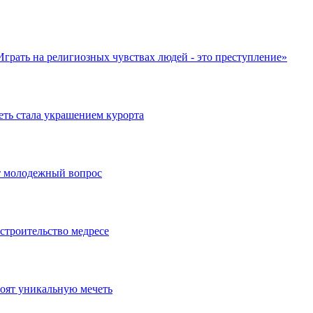
Играть на религиозных чувствах людей - это преступление»
еть стала украшением курорта
т молодежный вопрос
строительство медресе
роят уникальную мечеть