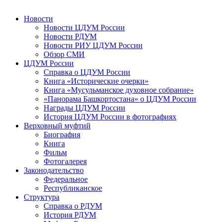
Новости
Новости ЦДУМ России
Новости РДУМ
Новости РИУ ЦДУМ России
Обзор СМИ
ЦДУМ России
Справка о ЦДУМ России
Книга «Исторические очерки»
Книга «Мусульманское духовное собрание»
«Панорама Башкортостана» о ЦДУМ России
Награды ЦДУМ России
История ЦДУМ России в фотографиях
Верховный муфтий
Биография
Книга
Фильм
Фотогалерея
Законодательство
Федеральное
Республиканское
Структура
Справка о РДУМ
История РДУМ