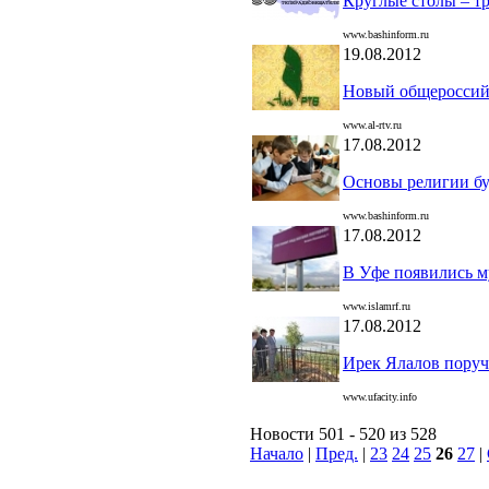
Круглые столы – т
www.bashinform.ru
19.08.2012
Новый общероссий
www.al-rtv.ru
17.08.2012
Основы религии бу
www.bashinform.ru
17.08.2012
В Уфе появились м
www.islamrf.ru
17.08.2012
Ирек Ялалов поруч
www.ufacity.info
Новости 501 - 520 из 528
Начало
|
Пред.
|
23
24
25
26
27
|