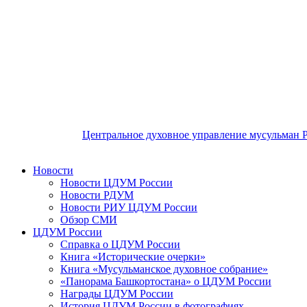
Центральное духовное управление мусульман 
Новости
Новости ЦДУМ России
Новости РДУМ
Новости РИУ ЦДУМ России
Обзор СМИ
ЦДУМ России
Справка о ЦДУМ России
Книга «Исторические очерки»
Книга «Мусульманское духовное собрание»
«Панорама Башкортостана» о ЦДУМ России
Награды ЦДУМ России
История ЦДУМ России в фотографиях