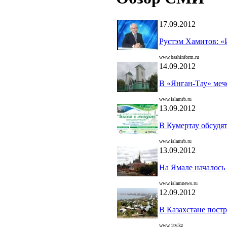
17.09.2012
Рустэм Хамитов: «
www.bashinform.ru
14.09.2012
В «Янган-Тау» меч
www.islamrb.ru
13.09.2012
В Кумертау обсудя
www.islamrb.ru
13.09.2012
На Ямале началось 
www.islamnews.ru
12.09.2012
В Казахстане пост
www.1tv.kz