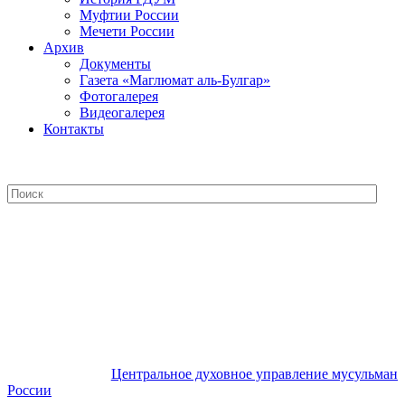
Муфтии России
Мечети России
Архив
Документы
Газета «Маглюмат аль-Булгар»
Фотогалерея
Видеогалерея
Контакты
Центральное духовное управление
мусульман России
Центральное духовное управление мусульман
России