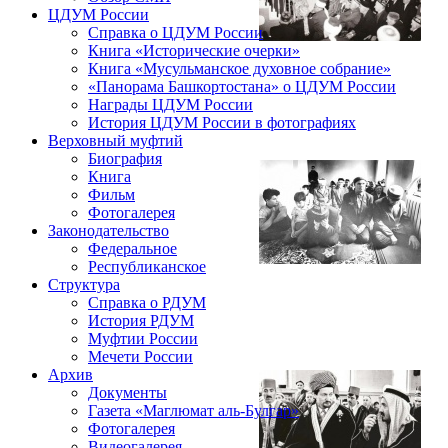
ЦДУМ России
Справка о ЦДУМ России
Книга «Исторические очерки»
Книга «Мусульманское духовное собрание»
«Панорама Башкортостана» о ЦДУМ России
Награды ЦДУМ России
История ЦДУМ России в фотографиях
Верховный муфтий
Биография
Книга
Фильм
Фотогалерея
Законодательство
Федеральное
Республиканское
Структура
Справка о РДУМ
История РДУМ
Муфтии России
Мечети России
Архив
Документы
Газета «Маглюмат аль-Булгар»
Фотогалерея
Видеогалерея