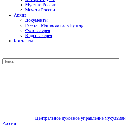
Муфтии России
Мечети России
Архив
Документы
Газета «Маглюмат аль-Булгар»
Фотогалерея
Видеогалерея
Контакты
Центральное духовное управление
мусульман России
Центральное духовное управление мусульман
России