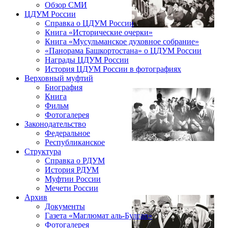
Обзор СМИ
ЦДУМ России
Справка о ЦДУМ России
Книга «Исторические очерки»
Книга «Мусульманское духовное собрание»
«Панорама Башкортостана» о ЦДУМ России
Награды ЦДУМ России
История ЦДУМ России в фотографиях
Верховный муфтий
Биография
Книга
Фильм
Фотогалерея
Законодательство
Федеральное
Республиканское
Структура
Справка о РДУМ
История РДУМ
Муфтии России
Мечети России
Архив
Документы
Газета «Маглюмат аль-Булгар»
Фотогалерея