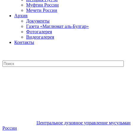
Муфтии России
Мечети России
Архив
Документы
Газета «Маглюмат аль-Булгар»
Фотогалерея
Видеогалерея
Контакты
Центральное духовное управление
мусульман России
Центральное духовное управление мусульман
России