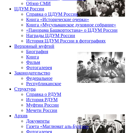
Обзор СМИ
ЦДУМ России
Справка о ЦДУМ России
Книга «Исторические очерки»
Книга «Мусульманское духовное собрание»
«Панорама Башкортостана» о ЦДУМ России
Награды ЦДУМ России
История ЦДУМ России в фотографиях
Верховный муфтий
Биография
Книга
Фильм
Фотогалерея
Законодательство
Федеральное
Республиканское
Структура
Справка о РДУМ
История РДУМ
Муфтии России
Мечети России
Архив
Документы
Газета «Маглюмат аль-Булгар»
Фотогалерея