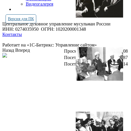
Видеогалерея
Версия для ПК
Центральное духовное управление мусульман России
ИНН: 0274035950
ОГРН: 1020200001348
Контакты
Работает на «1С-Битрикс: Управление сайтом»
Назад
Вперед
Просмотров всего:
4262808
Посетителей сегодня:
3087
Посетителей в онлайн:
14