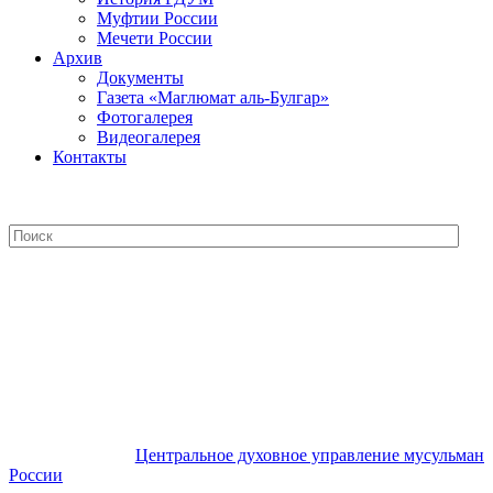
Муфтии России
Мечети России
Архив
Документы
Газета «Маглюмат аль-Булгар»
Фотогалерея
Видеогалерея
Контакты
Центральное духовное управление
мусульман России
Центральное духовное управление мусульман
России