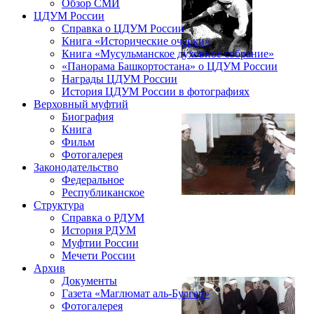
Обзор СМИ
ЦДУМ России
Справка о ЦДУМ России
Книга «Исторические очерки»
Книга «Мусульманское духовное собрание»
«Панорама Башкортостана» о ЦДУМ России
Награды ЦДУМ России
История ЦДУМ России в фотографиях
Верховный муфтий
Биография
Книга
Фильм
Фотогалерея
Законодательство
Федеральное
Республиканское
Структура
Справка о РДУМ
История РДУМ
Муфтии России
Мечети России
Архив
Документы
Газета «Маглюмат аль-Булгар»
Фотогалерея