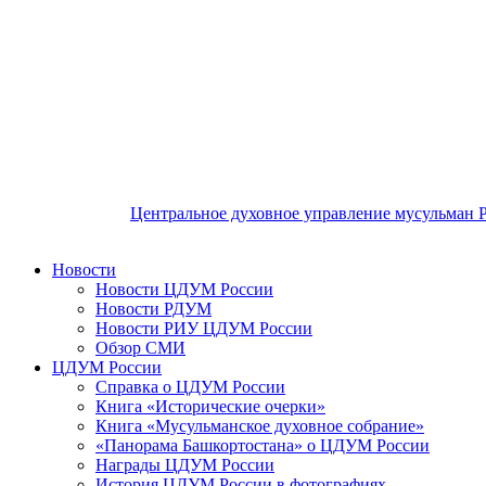
Центральное духовное управление мусульман 
Новости
Новости ЦДУМ России
Новости РДУМ
Новости РИУ ЦДУМ России
Обзор СМИ
ЦДУМ России
Справка о ЦДУМ России
Книга «Исторические очерки»
Книга «Мусульманское духовное собрание»
«Панорама Башкортостана» о ЦДУМ России
Награды ЦДУМ России
История ЦДУМ России в фотографиях