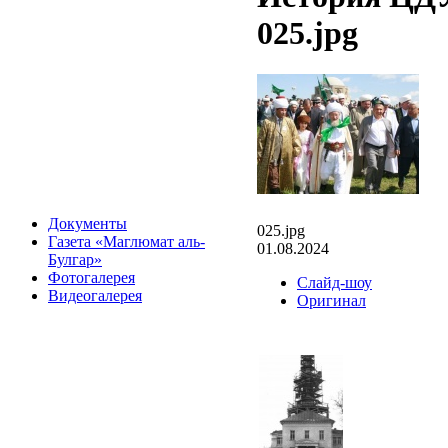
025.jpg
Документы
025.jpg
Газета «Маглюмат аль-
01.08.2024
Булгар»
Фотогалерея
Слайд-шоу
Видеогалерея
Оригинал