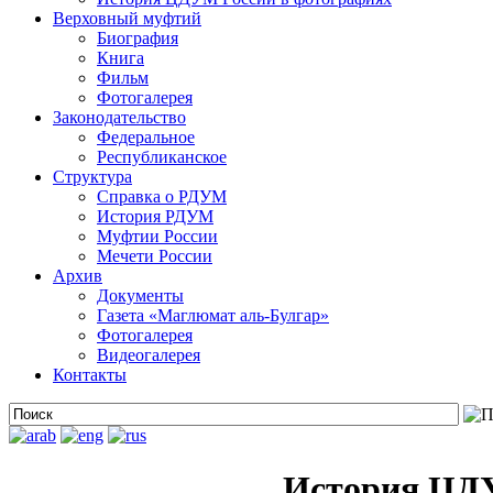
Верховный муфтий
Биография
Книга
Фильм
Фотогалерея
Законодательство
Федеральное
Республиканское
Структура
Справка о РДУМ
История РДУМ
Муфтии России
Мечети России
Архив
Документы
Газета «Маглюмат аль-Булгар»
Фотогалерея
Видеогалерея
Контакты
История ЦДУ