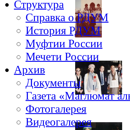
Структура
Справка о РДУМ
История РДУМ
Муфтии России
Мечети России
Архив
Документы
Газета «Маглюмат ал
Фотогалерея
Видеогалерея