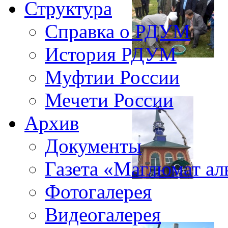
Структура
Справка о РДУМ
История РДУМ
Муфтии России
Мечети России
Архив
Документы
Газета «Маглюмат ал
Фотогалерея
Видеогалерея