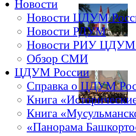
Новости
Новости ЦДУМ Росс
Новости РДУМ
Новости РИУ ЦДУМ 
Обзор СМИ
ЦДУМ России
Справка о ЦДУМ Ро
Книга «Исторические
Книга «Мусульманско
«Панорама Башкорто