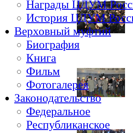
Награды ЦДУМ Росс
История ЦДУМ Росси
Верховный муфтий
Биография
Книга
Фильм
Фотогалерея
Законодательство
Федеральное
Республиканское