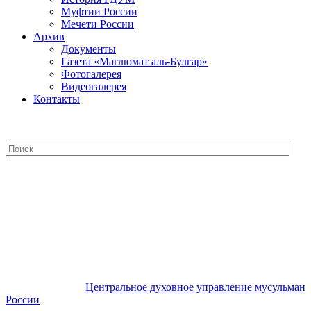
Муфтии России
Мечети России
Архив
Документы
Газета «Маглюмат аль-Булгар»
Фотогалерея
Видеогалерея
Контакты
Центральное духовное управление
мусульман России
Центральное духовное управление мусульман
России