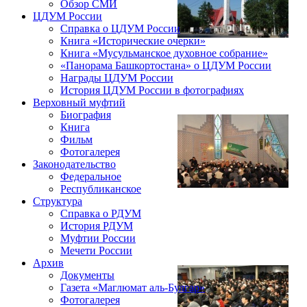
Обзор СМИ
ЦДУМ России
Справка о ЦДУМ России
Книга «Исторические очерки»
Книга «Мусульманское духовное собрание»
«Панорама Башкортостана» о ЦДУМ России
Награды ЦДУМ России
История ЦДУМ России в фотографиях
Верховный муфтий
Биография
Книга
Фильм
Фотогалерея
Законодательство
Федеральное
Республиканское
Структура
Справка о РДУМ
История РДУМ
Муфтии России
Мечети России
Архив
Документы
Газета «Маглюмат аль-Булгар»
Фотогалерея