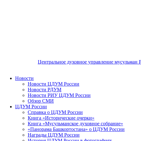
Центральное духовное управление мусульман 
Новости
Новости ЦДУМ России
Новости РДУМ
Новости РИУ ЦДУМ России
Обзор СМИ
ЦДУМ России
Справка о ЦДУМ России
Книга «Исторические очерки»
Книга «Мусульманское духовное собрание»
«Панорама Башкортостана» о ЦДУМ России
Награды ЦДУМ России
История ЦДУМ России в фотографиях