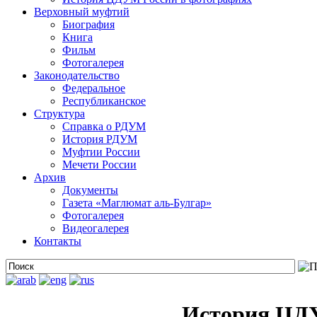
Верховный муфтий
Биография
Книга
Фильм
Фотогалерея
Законодательство
Федеральное
Республиканское
Структура
Справка о РДУМ
История РДУМ
Муфтии России
Мечети России
Архив
Документы
Газета «Маглюмат аль-Булгар»
Фотогалерея
Видеогалерея
Контакты
История ЦДУ