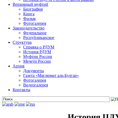
Верховный муфтий
Биография
Книга
Фильм
Фотогалерея
Законодательство
Федеральное
Республиканское
Структура
Справка о РДУМ
История РДУМ
Муфтии России
Мечети России
Архив
Документы
Газета «Маглюмат аль-Булгар»
Фотогалерея
Видеогалерея
Контакты
История ЦДУ