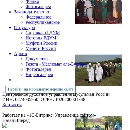
Фильм
Фотогалерея
Законодательство
Федеральное
Республиканское
Структура
Справка о РДУМ
История РДУМ
Муфтии России
Мечети России
Архив
Документы
Газета «Маглюмат аль-Булгар»
Фотогалерея
Видеогалерея
Перейти на мобильную версию сайта
Центральное духовное управление мусульман России
ИНН: 0274035950
ОГРН: 1020200001348
Контакты
Работает на «1С-Битрикс: Управление сайтом»
Назад
Вперед