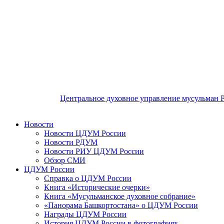
Центральное духовное управление мусульман 
Новости
Новости ЦДУМ России
Новости РДУМ
Новости РИУ ЦДУМ России
Обзор СМИ
ЦДУМ России
Справка о ЦДУМ России
Книга «Исторические очерки»
Книга «Мусульманское духовное собрание»
«Панорама Башкортостана» о ЦДУМ России
Награды ЦДУМ России
История ЦДУМ России в фотографиях