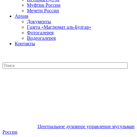
Муфтии России
Мечети России
Архив
Документы
Газета «Маглюмат аль-Булгар»
Фотогалерея
Видеогалерея
Контакты
Центральное духовное управление
мусульман России
Центральное духовное управление мусульман
России