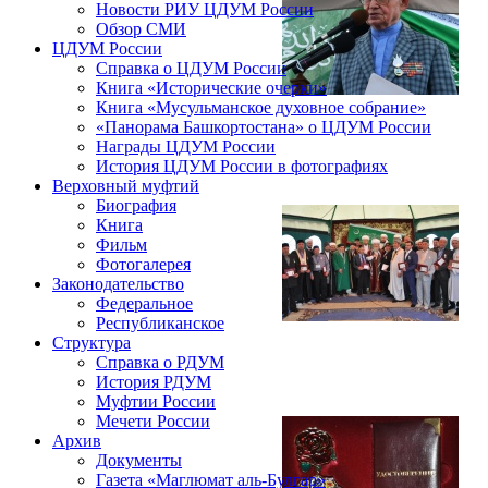
Новости РИУ ЦДУМ России
Обзор СМИ
ЦДУМ России
Справка о ЦДУМ России
Книга «Исторические очерки»
Книга «Мусульманское духовное собрание»
«Панорама Башкортостана» о ЦДУМ России
Награды ЦДУМ России
История ЦДУМ России в фотографиях
Верховный муфтий
Биография
Книга
Фильм
Фотогалерея
Законодательство
Федеральное
Республиканское
Структура
Справка о РДУМ
История РДУМ
Муфтии России
Мечети России
Архив
Документы
Газета «Маглюмат аль-Булгар»