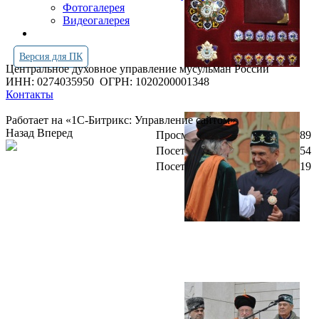
Фотогалерея
Видеогалерея
Версия для ПК
Центральное духовное управление мусульман России
ИНН: 0274035950
ОГРН: 1020200001348
Контакты
Работает на «1С-Битрикс: Управление сайтом»
Назад
Вперед
Просмотров всего:
4266689
Посетителей сегодня:
2054
Посетителей в онлайн:
19