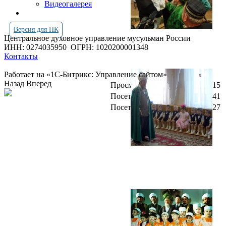
Видеогалерея
Версия для ПК
Центральное духовное управление мусульман России
ИНН: 0274035950
ОГРН: 1020200001348
Контакты
Работает на «1С-Битрикс: Управление сайтом»
Назад
Вперед
Просмотров всего:
4255615
Посетителей сегодня:
641
Посетителей в онлайн:
27