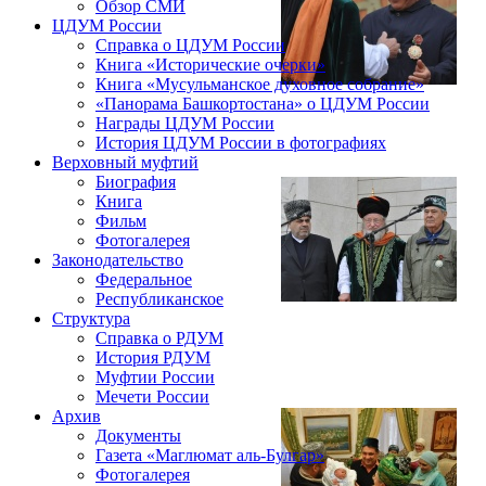
Обзор СМИ
ЦДУМ России
Справка о ЦДУМ России
Книга «Исторические очерки»
Книга «Мусульманское духовное собрание»
«Панорама Башкортостана» о ЦДУМ России
Награды ЦДУМ России
История ЦДУМ России в фотографиях
Верховный муфтий
Биография
Книга
Фильм
Фотогалерея
Законодательство
Федеральное
Республиканское
Структура
Справка о РДУМ
История РДУМ
Муфтии России
Мечети России
Архив
Документы
Газета «Маглюмат аль-Булгар»
Фотогалерея