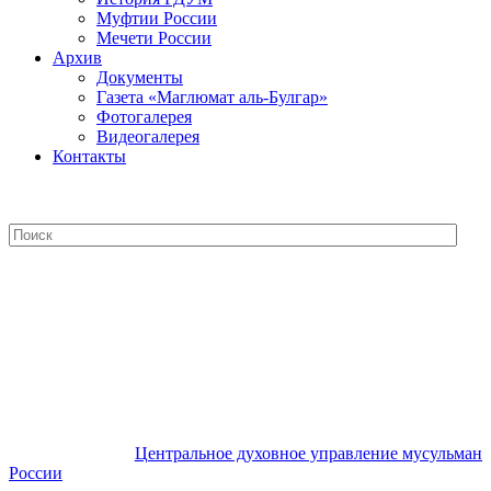
Муфтии России
Мечети России
Архив
Документы
Газета «Маглюмат аль-Булгар»
Фотогалерея
Видеогалерея
Контакты
Центральное духовное управление
мусульман России
Центральное духовное управление мусульман
России