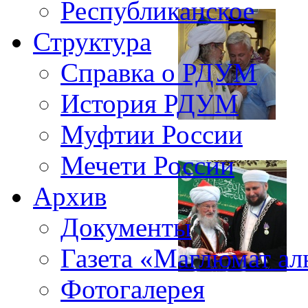
Республиканское
Структура
Справка о РДУМ
История РДУМ
Муфтии России
Мечети России
Архив
Документы
Газета «Маглюмат ал
Фотогалерея