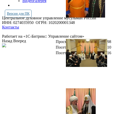
Видеогалерея
Версия для ПК
Центральное духовное управление мусульман России
ИНН: 0274035950
ОГРН: 1020200001348
Контакты
Работает на «1С-Битрикс: Управление сайтом»
Назад
Вперед
Просмотров всего:
4267098
Посетителей сегодня:
2510
Посетителей в онлайн:
16