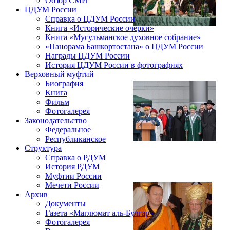
Обзор СМИ
ЦДУМ России
Справка о ЦДУМ России
Книга «Исторические очерки»
Книга «Мусульманское духовное собрание»
«Панорама Башкортостана» о ЦДУМ России
Награды ЦДУМ России
История ЦДУМ России в фотографиях
Верховный муфтий
Биография
Книга
Фильм
Фотогалерея
Законодательство
Федеральное
Республиканское
Структура
Справка о РДУМ
История РДУМ
Муфтии России
Мечети России
Архив
Документы
Газета «Маглюмат аль-Булгар»
Фотогалерея