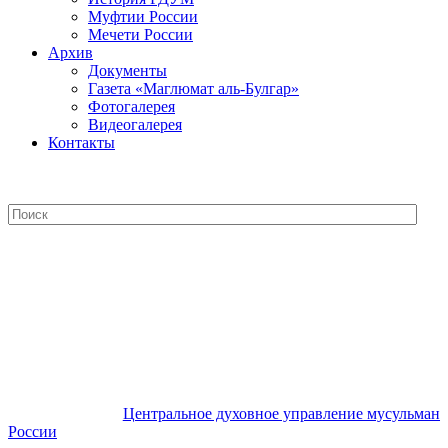
Муфтии России
Мечети России
Архив
Документы
Газета «Маглюмат аль-Булгар»
Фотогалерея
Видеогалерея
Контакты
Центральное духовное управление
мусульман России
Центральное духовное управление мусульман
России