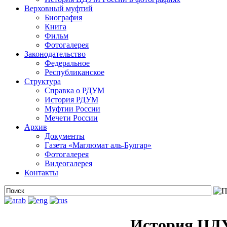
Верховный муфтий
Биография
Книга
Фильм
Фотогалерея
Законодательство
Федеральное
Республиканское
Структура
Справка о РДУМ
История РДУМ
Муфтии России
Мечети России
Архив
Документы
Газета «Маглюмат аль-Булгар»
Фотогалерея
Видеогалерея
Контакты
История ЦДУ