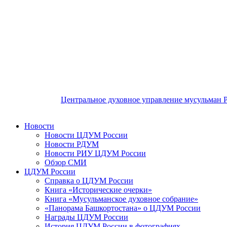
Центральное духовное управление мусульман 
Новости
Новости ЦДУМ России
Новости РДУМ
Новости РИУ ЦДУМ России
Обзор СМИ
ЦДУМ России
Справка о ЦДУМ России
Книга «Исторические очерки»
Книга «Мусульманское духовное собрание»
«Панорама Башкортостана» о ЦДУМ России
Награды ЦДУМ России
История ЦДУМ России в фотографиях