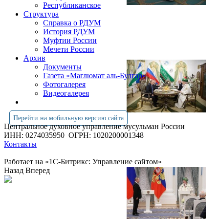
Республиканское
Структура
Справка о РДУМ
История РДУМ
Муфтии России
Мечети России
Архив
Документы
Газета «Маглюмат аль-Булгар»
Фотогалерея
Видеогалерея
Перейти на мобильную версию сайта
Центральное духовное управление мусульман России
ИНН: 0274035950
ОГРН: 1020200001348
Контакты
Работает на «1С-Битрикс: Управление сайтом»
Назад
Вперед