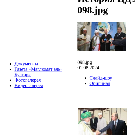
098.jpg
098.jpg
Документы
01.08.2024
Газета «Маглюмат аль-
Булгар»
Слайд-шоу
Фотогалерея
Оригинал
Видеогалерея