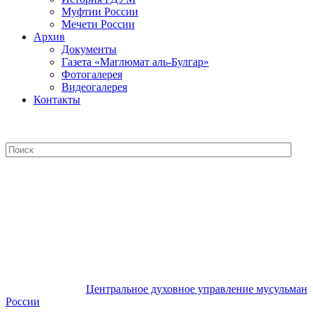
Муфтии России
Мечети России
Архив
Документы
Газета «Маглюмат аль-Булгар»
Фотогалерея
Видеогалерея
Контакты
Центральное духовное управление
мусульман России
Центральное духовное управление мусульман
России