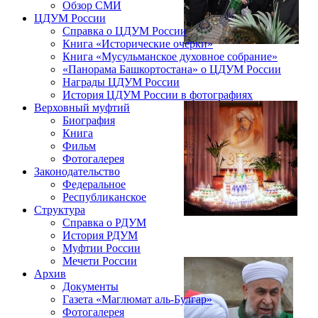
Обзор СМИ
ЦДУМ России
Справка о ЦДУМ России
Книга «Исторические очерки»
Книга «Мусульманское духовное собрание»
«Панорама Башкортостана» о ЦДУМ России
Награды ЦДУМ России
История ЦДУМ России в фотографиях
Верховный муфтий
Биография
Книга
Фильм
Фотогалерея
Законодательство
Федеральное
Республиканское
Структура
Справка о РДУМ
История РДУМ
Муфтии России
Мечети России
Архив
Документы
Газета «Маглюмат аль-Булгар»
Фотогалерея