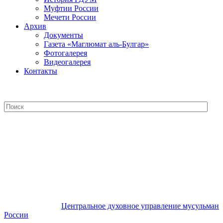
Муфтии России
Мечети России
Архив
Документы
Газета «Маглюмат аль-Булгар»
Фотогалерея
Видеогалерея
Контакты
Центральное духовное управление
мусульман России
Центральное духовное управление мусульман
России