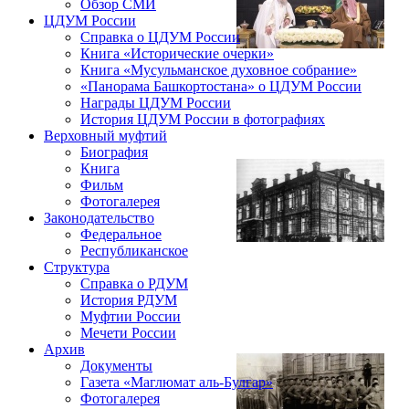
Обзор СМИ
ЦДУМ России
Справка о ЦДУМ России
Книга «Исторические очерки»
Книга «Мусульманское духовное собрание»
«Панорама Башкортостана» о ЦДУМ России
Награды ЦДУМ России
История ЦДУМ России в фотографиях
Верховный муфтий
Биография
Книга
Фильм
Фотогалерея
Законодательство
Федеральное
Республиканское
Структура
Справка о РДУМ
История РДУМ
Муфтии России
Мечети России
Архив
Документы
Газета «Маглюмат аль-Булгар»
Фотогалерея