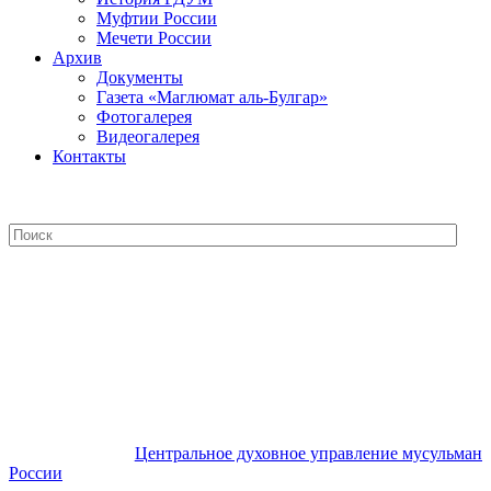
Муфтии России
Мечети России
Архив
Документы
Газета «Маглюмат аль-Булгар»
Фотогалерея
Видеогалерея
Контакты
Центральное духовное управление
мусульман России
Центральное духовное управление мусульман
России