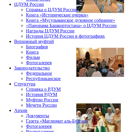
ЦДУМ России
Справка о ЦДУМ России
Книга «Исторические очерки»
Книга «Мусульманское духовное собрание»
«Панорама Башкортостана» о ЦДУМ России
Награды ЦДУМ России
История ЦДУМ России в фотографиях
Верховный муфтий
Биография
Книга
Фильм
Фотогалерея
Законодательство
Федеральное
Республиканское
Структура
Справка о РДУМ
История РДУМ
Муфтии России
Мечети России
Архив
Документы
Газета «Маглюмат аль-Булгар»
Фотогалерея
Видеогалерея