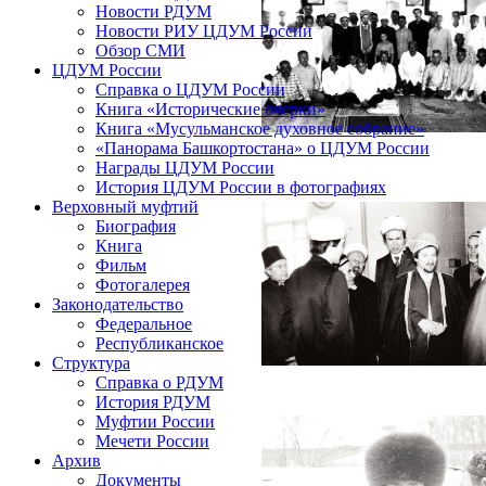
Новости РДУМ
Новости РИУ ЦДУМ России
Обзор СМИ
ЦДУМ России
Справка о ЦДУМ России
Книга «Исторические очерки»
Книга «Мусульманское духовное собрание»
«Панорама Башкортостана» о ЦДУМ России
Награды ЦДУМ России
История ЦДУМ России в фотографиях
Верховный муфтий
Биография
Книга
Фильм
Фотогалерея
Законодательство
Федеральное
Республиканское
Структура
Справка о РДУМ
История РДУМ
Муфтии России
Мечети России
Архив
Документы