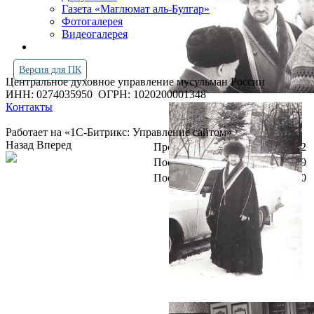
Газета «Маглюмат аль-Булгар»
Фотогалерея
Видеогалерея
Версия для ПК
Центральное духовное управление мусульман России
ИНН: 0274035950
ОГРН: 1020200001348
Контакты
Работает на «1С-Битрикс: Управление сайтом»
Назад
Вперед
Просмотров всего:
4249172
Посетителей сегодня:
6469
Посетителей в онлайн:
20