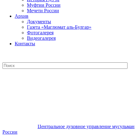
Муфтии России
Мечети России
Архив
Документы
Газета «Маглюмат аль-Булгар»
Фотогалерея
Видеогалерея
Контакты
Центральное духовное управление
мусульман России
Центральное духовное управление мусульман
России